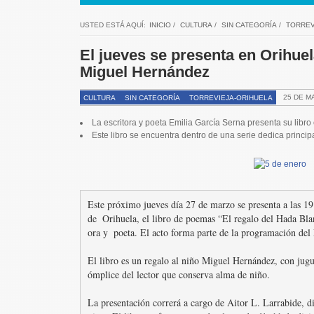
USTED ESTÁ AQUÍ:
INICIO
/
CULTURA
/
SIN CATEGORÍA
/
TORREV
El jueves se presenta en Orihuel
Miguel Hernández
25 DE M
CULTURA
SIN CATEGORÍA
TORREVIEJA-ORIHUELA
La escritora y poeta Emilia García Serna presenta su lib
Este libro se encuentra dentro de una serie dedica princi
Este próximo jueves día 27 de marzo se presenta a las 19 
de  Orihuela, el libro de poemas “El regalo del Hada Bla
ora y  poeta. El acto forma parte de la programación del
El libro es un regalo al niño Miguel Hernández, con jugue
ómplice del lector que conserva alma de niño.

La presentación correrá a cargo de Aitor L. Larrabide, d