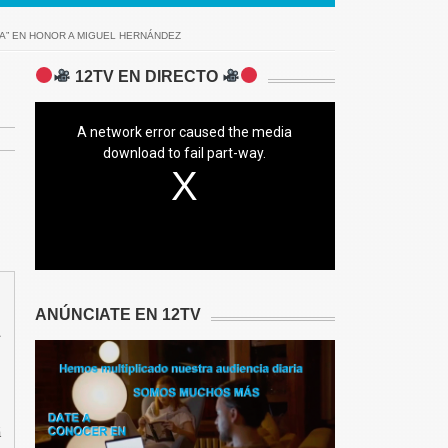
A” EN HONOR A MIGUEL HERNÁNDEZ
12TV EN DIRECTO
A network error caused the media
download to fail part-way.
ANÚNCIATE EN 12TV


á