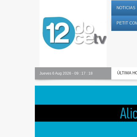
NOTICIAS 
PETIT CO
ÚLTIMA H
Alicante Actualidad
Jueves 6 Aug 2026
-
09
:
17
:
19