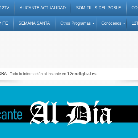
12TV
ALICANTE ACTUALIDAD
SOM FILLS DEL POBLE
CO
MITÉ
SEMANA SANTA
Otros Programas
Conócenos
12
ORA
Toda la información al instante en 𝟭𝟮𝗲𝗻𝗱𝗶𝗴𝗶𝘁𝗮𝗹.𝗲𝘀