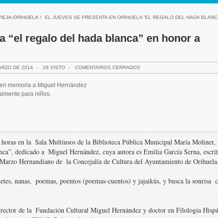
IEJA-ORIHUELA
/
EL JUEVES SE PRESENTA EN ORIHUELA “EL REGALO DEL HADA BLANC
a “el regalo del hada blanca” en honor a
ARZO DE 2014
-
29 VISTO
-
COMENTARIOS CERRADOS
ro en memoria a Miguel Hernández
palmente para niños.
horas en la  Sala Multiusos de la Biblioteca Pública Municipal María Moliner, 
nca”, dedicado a  Miguel Hernández, cuya autora es Emilia García Serna, escrit
 Marzo Hernandiano de  la Concejalía de Cultura del Ayuntamiento de Orihuela.
tes, nanas,  poemas, poentos (poemas-cuentos) y jajaikús, y busca la sonrisa  c
irector de la  Fundación Cultural Miguel Hernández y doctor en Filología Hisp