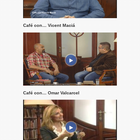
Café con… Vicent Maciá
Café con… Omar Valcarcel