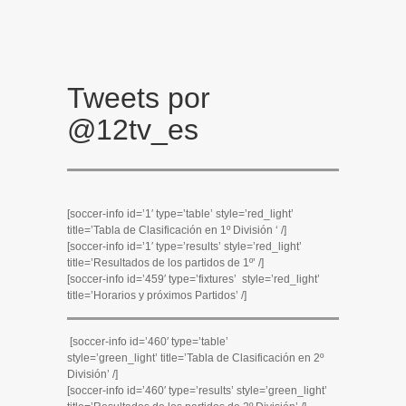
Tweets por
@12tv_es
[soccer-info id=’1′ type=’table’ style=’red_light’
title=’Tabla de Clasificación en 1º División ‘ /]
[soccer-info id=’1′ type=’results’ style=’red_light’
title=’Resultados de los partidos de 1º’ /]
[soccer-info id=’459′ type=’fixtures’ style=’red_light’
title=’Horarios y próximos Partidos’ /]
[soccer-info id=’460′ type=’table’
style=’green_light’ title=’Tabla de Clasificación en 2º
División’ /]
[soccer-info id=’460′ type=’results’ style=’green_light’