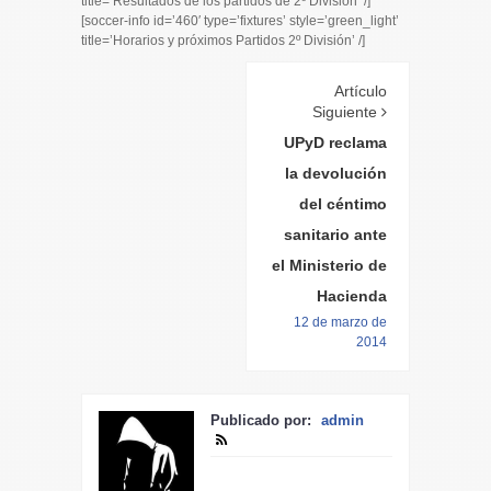
title=’Resultados de los partidos de 2º División’ /]
[soccer-info id=’460′ type=’fixtures’ style=’green_light’
title=’Horarios y próximos Partidos 2º División’ /]
Artículo
Siguiente
UPyD reclama
la devolución
del céntimo
sanitario ante
el Ministerio de
Hacienda
12 de marzo de
2014
Publicado por:
admin