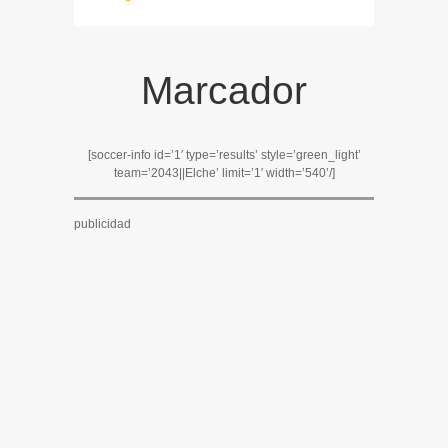
Marcador
[soccer-info id=’1′ type=’results’ style=’green_light’
team=’2043||Elche’ limit=’1′ width=’540’/]
publicidad