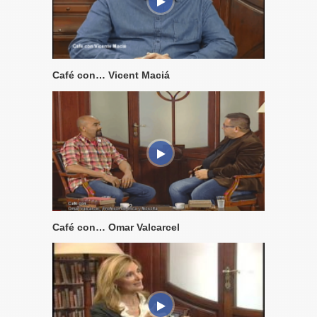
Café con… Vicent Maciá
Café con… Omar Valcarcel