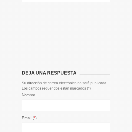
14 DE JULIO
Toda la 
𝟭𝟮𝗲𝗻𝗱𝗶𝗴
El informa
participaci
DEJA UNA RESPUESTA
Su dirección de correo electrónico no será publicada.
Los campos requeridos están marcados (
*
)
Nombre
Email (
*
)