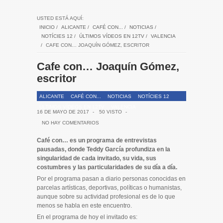
USTED ESTÁ AQUÍ:
INICIO
/
ALICANTE
/
CAFÉ CON...
/
NOTICIAS
/
NOTÍCIES 12
/
ÚLTIMOS VÍDEOS EN 12TV
/
VALENCIA
/
CAFE CON… JOAQUÍN GÓMEZ, ESCRITOR
Cafe con… Joaquín Gómez,
escritor
ALICANTE
CAFÉ CON...
NOTICIAS
NOTÍCIES 12
ÚLTIMOS VÍDEOS EN 12TV
VALENCIA
16 DE MAYO DE 2017
-
50 VISTO
-
NO HAY COMENTARIOS
Café con… es un programa de entrevistas
pausadas, donde Teddy García profundiza en la
singularidad de cada invitado, su vida, sus
costumbres y las particularidades de su día a día.
Por el programa pasan a diario personas conocidas en
parcelas artísticas, deportivas, políticas o humanistas,
aunque sobre su actividad profesional es de lo que
menos se habla en este encuentro.
En el programa de hoy el invitado es: