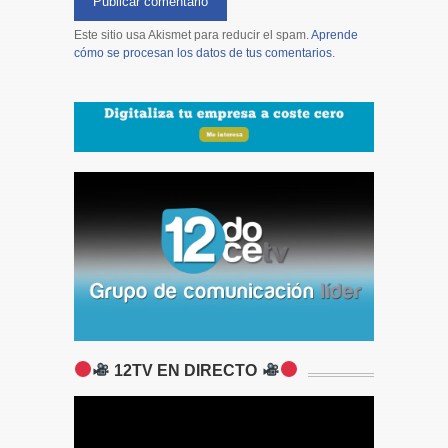
Este sitio usa Akismet para reducir el spam.
Aprende
cómo se procesan los datos de tus comentarios
.
12TV EN DIRECTO
A network error caused the media
download to fail part-way.