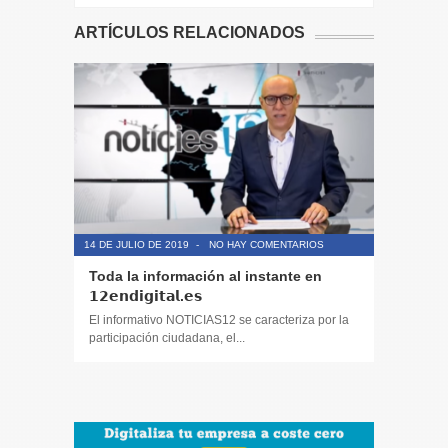
ARTÍCULOS RELACIONADOS
14 DE JULIO DE 2019
-
NO HAY COMENTARIOS
14 DE JULIO
Toda la información al instante en
Periodis
𝟭𝟮𝗲𝗻𝗱𝗶𝗴𝗶𝘁𝗮𝗹.𝗲𝘀
El informa
participaci
El informativo NOTICIAS12 se caracteriza por la
participación ciudadana, el...