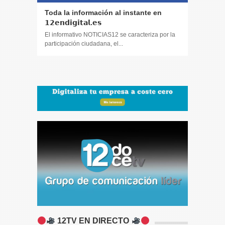
Toda la información al instante en
Periodis
𝟭𝟮𝗲𝗻𝗱𝗶𝗴𝗶𝘁𝗮𝗹.𝗲𝘀
El informa
participaci
El informativo NOTICIAS12 se caracteriza por la
participación ciudadana, el...
12TV EN DIRECTO