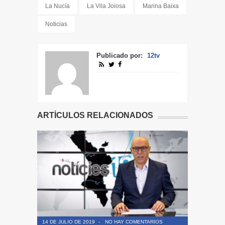
La Nucía
La Vila Joiosa
Marina Baixa
Noticias
Publicado por:
12tv
ARTÍCULOS RELACIONADOS
14 DE JULIO DE 2019
-
NO HAY COMENTARIOS
14 DE JULIO