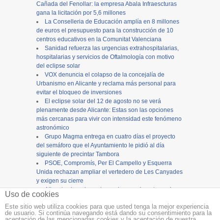
Cañada del Fenollar: la empresa Abala Infraescturas
gana la licitación por 5,6 millones
La Conselleria de Educación amplía en 8 millones
de euros el presupuesto para la construcción de 10
centros educativos en la Comunitat Valenciana
Sanidad refuerza las urgencias extrahospitalarias,
hospitalarias y servicios de Oftalmología con motivo
del eclipse solar
VOX denuncia el colapso de la concejalía de
Urbanismo en Alicante y reclama más personal para
evitar el bloqueo de inversiones
El eclipse solar del 12 de agosto no se verá
plenamente desde Alicante: Estas son las opciones
más cercanas para vivir con intensidad este fenómeno
astronómico
Grupo Magma entrega en cuatro días el proyecto
del semáforo que el Ayuntamiento le pidió al día
siguiente de precintar Tambora
PSOE, Compromís, Per El Campello y Esquerra
Unida rechazan ampliar el vertedero de Les Canyades
y exigen su cierre
Alicante cierra los actos en honor a la patrona, la
Uso de cookies
Virgen del Remedio, con una concurrida procesión
Este sitio web utiliza cookies para que usted tenga la mejor experiencia
de usuario. Si continúa navegando está dando su consentimiento para la
Copyright ©
12tv
y
12endigital.es
aceptación de las mencionadas cookies y la aceptación de nuestra