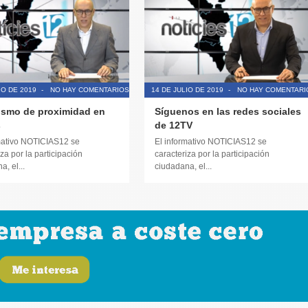
IO DE 2019
-
NO HAY COMENTARIOS
14 DE JULIO DE 2019
-
NO HAY COMENTARI
ismo de proximidad en
Síguenos en las redes sociales
s
de 12TV
mativo NOTICIAS12 se
El informativo NOTICIAS12 se
za por la participación
caracteriza por la participación
, el...
ciudadana, el...