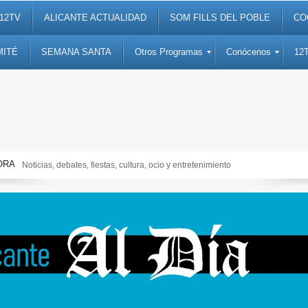
12TV
ALICANTE ACTUALIDAD
SOM FILLS DEL POBLE
CO
MITÉ
SEMANA SANTA
Otros Programas
Conócenos
12
ORA
Noticias, debates, fiestas, cultura, ocio y entretenimiento