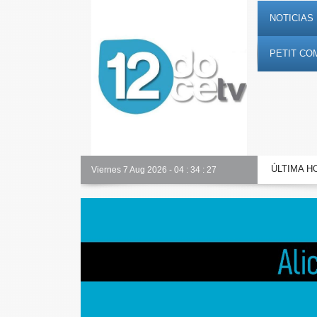
NOTICIAS 
PETIT CO
ÚLTIMA H
Toda la información al instante en 𝟭𝟮𝗲𝗻𝗱𝗶𝗴𝗶𝘁𝗮𝗹.𝗲𝘀
Viernes 7 Aug 2026
-
04
:
34
:
28