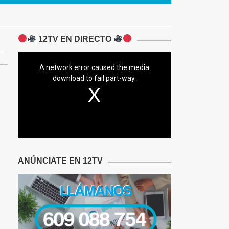
12TV EN DIRECTO
A network error caused the media
download to fail part-way.
ANÚNCIATE EN 12TV