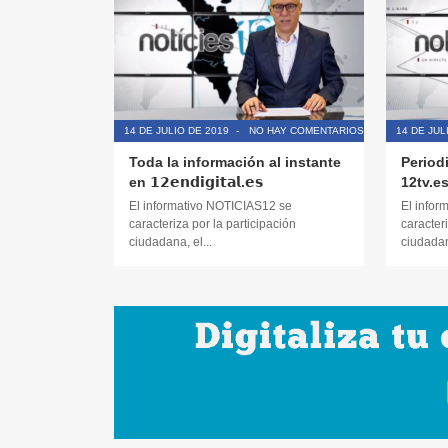
14 DE JULIO DE 2019
-
NO HAY COMENTARIOS
14 DE JUL
Toda la información al instante
Period
en 𝟭𝟮𝗲𝗻𝗱𝗶𝗴𝗶𝘁𝗮𝗹.𝗲𝘀
12tv.e
El informativo NOTICIAS12 se
El infor
caracteriza por la participación
caracteri
ciudadana, el...
ciudadana