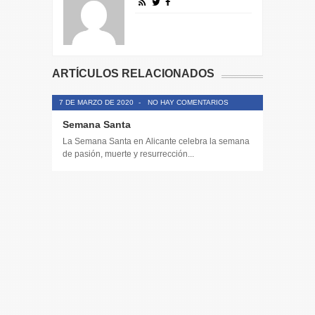
ARTÍCULOS RELACIONADOS
7 DE MARZO DE 2020
-
NO HAY COMENTARIOS
Semana Santa
La Semana Santa en Alicante celebra la semana
de pasión, muerte y resurrección...
14 DE JULIO
Toda la 
𝟭𝟮𝗲𝗻𝗱𝗶𝗴
El informa
participaci