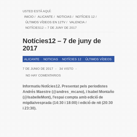
USTED ESTÁ AQUÍ:
INICIO
/
ALICANTE
/
NOTICIAS
/
NOTÍCIES 12
/
ÚLTIMOS VÍDEOS EN 12TV
/
VALENCIA
/
NOTÍCIES12 – 7 DE JUNY DE 2017
Notícies12 – 7 de juny de
2017
ALICANTE
NOTICIAS
NOTÍCIES 12
ÚLTIMOS VÍDEOS
EN 12TV
VALENCIA
7 DE JUNIO DE 2017
-
34 VISTO
-
NO HAY COMENTARIOS
Informatiu Notícies12. Presentat pels periodistes
Andrés Maestre (@andres_mcano), i Isabel Montaño
(@IsabelleMont), l’espai compta amb edició de
migdia/vesprada (14:30 i 18:00) i edició de nit (20:30
i 23:30).