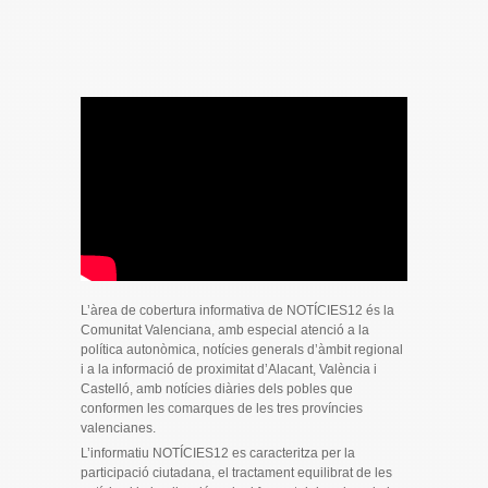
L’àrea de cobertura informativa de NOTÍCIES12 és la
Comunitat Valenciana, amb especial atenció a la
política autonòmica, notícies generals d’àmbit regional
i a la informació de proximitat d’Alacant, València i
Castelló, amb notícies diàries dels pobles que
conformen les comarques de les tres províncies
valencianes.
L’informatiu NOTÍCIES12 es caracteritza per la
participació ciutadana, el tractament equilibrat de les