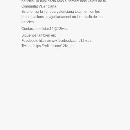
notícies i la implicació amb el foment dels valors de la
Comunitat Valenciana.
Es prioritza la llengua valenciana totalment en les
presentacions i majoritariament en la locució de les
notícies.
Contacte: noticias12@12tv.es
Síguenos también en:
Facebook: https://www.facebook.com/12tv.es
Twitter: https://twitter.com/12tv_es