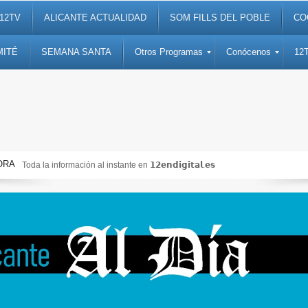
12TV
ALICANTE ACTUALIDAD
SOM FILLS DEL POBLE
CO
MITÉ
SEMANA SANTA
Otros Programas
Conócenos
12
ORA
Toda la información al instante en 𝟭𝟮𝗲𝗻𝗱𝗶𝗴𝗶𝘁𝗮𝗹.𝗲𝘀