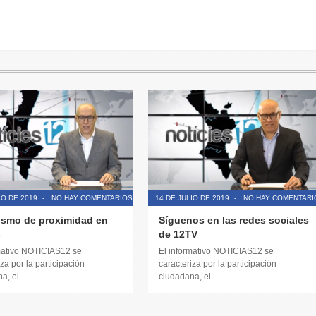
IO DE 2019
-
NO HAY COMENTARIOS
14 DE JULIO DE 2019
-
NO HAY COMENTARI
ismo de proximidad en
Síguenos en las redes sociales
s
de 12TV
mativo NOTICIAS12 se
El informativo NOTICIAS12 se
za por la participación
caracteriza por la participación
, el...
ciudadana, el...