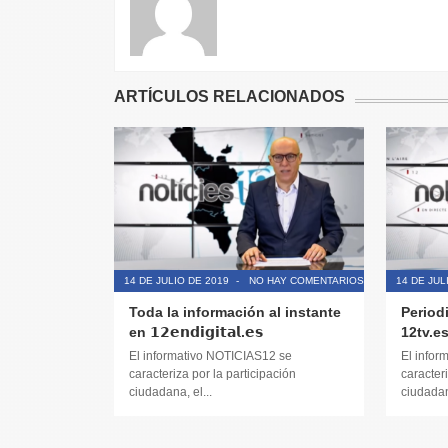
ARTÍCULOS RELACIONADOS
14 DE JULIO DE 2019
-
NO HAY COMENTARIOS
14 DE JUL
Toda la información al instante
Period
en 𝟭𝟮𝗲𝗻𝗱𝗶𝗴𝗶𝘁𝗮𝗹.𝗲𝘀
12tv.e
El informativo NOTICIAS12 se
El infor
caracteriza por la participación
caracteri
ciudadana, el...
ciudadana