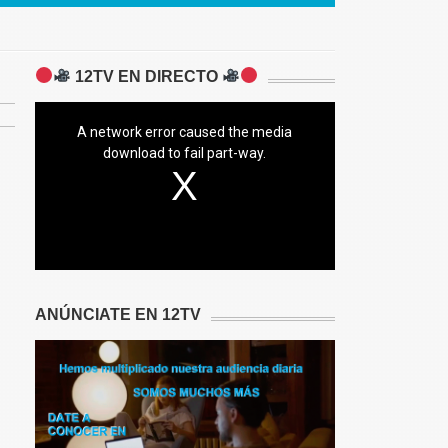
12TV EN DIRECTO
A network error caused the media
download to fail part-way.
ANÚNCIATE EN 12TV