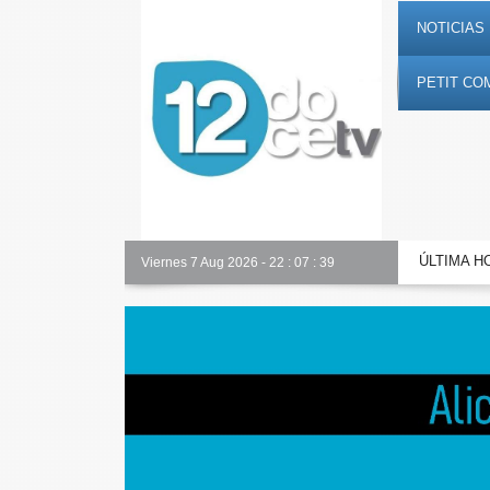
NOTICIAS 
PETIT CO
ÚLTIMA H
Alicante Actualidad
Viernes 7 Aug 2026
-
22
:
07
:
40