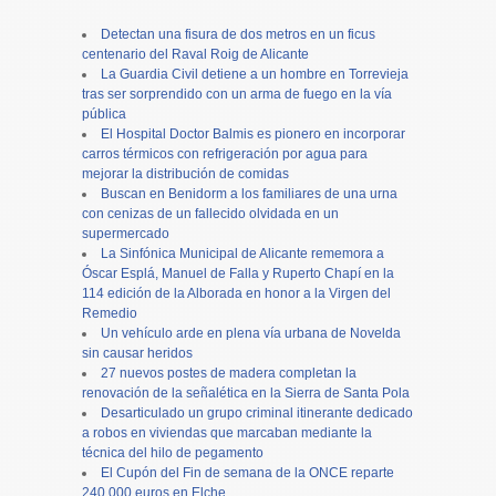
Detectan una fisura de dos metros en un ficus
centenario del Raval Roig de Alicante
La Guardia Civil detiene a un hombre en Torrevieja
tras ser sorprendido con un arma de fuego en la vía
pública
El Hospital Doctor Balmis es pionero en incorporar
carros térmicos con refrigeración por agua para
mejorar la distribución de comidas
Buscan en Benidorm a los familiares de una urna
con cenizas de un fallecido olvidada en un
supermercado
La Sinfónica Municipal de Alicante rememora a
Óscar Esplá, Manuel de Falla y Ruperto Chapí en la
114 edición de la Alborada en honor a la Virgen del
Remedio
Un vehículo arde en plena vía urbana de Novelda
sin causar heridos
27 nuevos postes de madera completan la
renovación de la señalética en la Sierra de Santa Pola
Desarticulado un grupo criminal itinerante dedicado
a robos en viviendas que marcaban mediante la
técnica del hilo de pegamento
El Cupón del Fin de semana de la ONCE reparte
240.000 euros en Elche