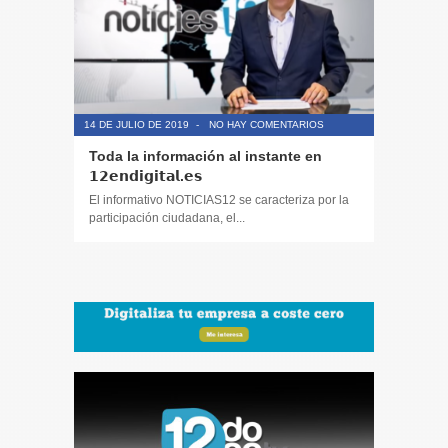
14 DE JULIO DE 2019
-
NO HAY COMENTARIOS
14 DE JULIO
Toda la información al instante en
Periodis
𝟭𝟮𝗲𝗻𝗱𝗶𝗴𝗶𝘁𝗮𝗹.𝗲𝘀
El informa
participaci
El informativo NOTICIAS12 se caracteriza por la
participación ciudadana, el...