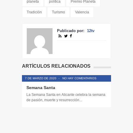
planeta
política
Premio Planeta
Tradición
Turismo
Valencia
Publicado por:
12tv
ARTÍCULOS RELACIONADOS
7 DE MARZO DE 2020
-
NO HAY COMENTARIOS
Semana Santa
La Semana Santa en Alicante celebra la semana
de pasión, muerte y resurrección...
14 DE JULIO