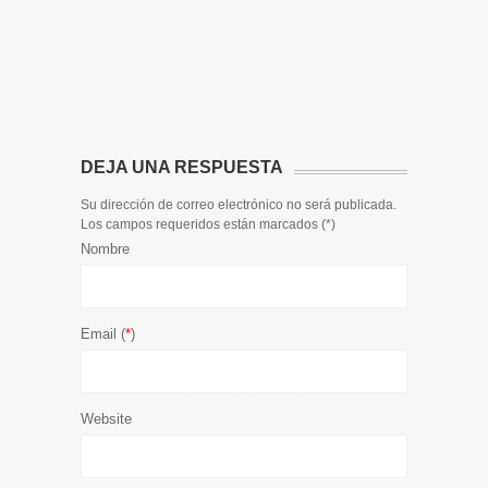
Toda la 
𝟭𝟮𝗲𝗻𝗱𝗶𝗴
El informa
participaci
DEJA UNA RESPUESTA
Su dirección de correo electrónico no será publicada.
Los campos requeridos están marcados (
*
)
Nombre
Email (
*
)
Website