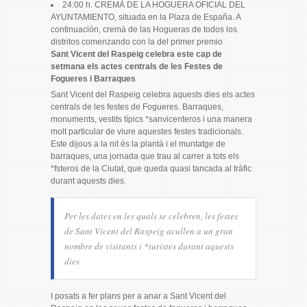
24:00 h. CREMÀ DE LA HOGUERA OFICIAL DEL
AYUNTAMIENTO, situada en la Plaza de España. A
continuación, cremà de las Hogueras de todos los
distritos comenzando con la del primer premio
Sant Vicent del Raspeig celebra este cap de
setmana els actes centrals de les Festes de
Fogueres i Barraques
Sant Vicent del Raspeig celebra aquests dies els actes
centrals de les festes de Fogueres. Barraques,
monuments, vestits típics *sanvicenteros i una manera
molt particular de viure aquestes festes tradicionals.
Este dijous a la nit és la plantà i el muntatge de
barraques, una jornada que trau al carrer a tots els
*fsteros de la Ciutat, que queda quasi tancada al tràfic
durant aquests dies.
Per les dates en les quals se celebren, les festes
de Sant Vicent del Raspeig acullen a un gran
nombre de visitants i *turistes durant aquests
dies
I posats a fer plans per a anar a Sant Vicent del