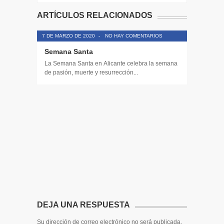
ARTÍCULOS RELACIONADOS
7 DE MARZO DE 2020
-
NO HAY COMENTARIOS
Semana Santa
La Semana Santa en Alicante celebra la semana
de pasión, muerte y resurrección...
14 DE JULIO
Toda la 
𝟭𝟮𝗲𝗻𝗱𝗶𝗴
El informa
participaci
DEJA UNA RESPUESTA
Su dirección de correo electrónico no será publicada.