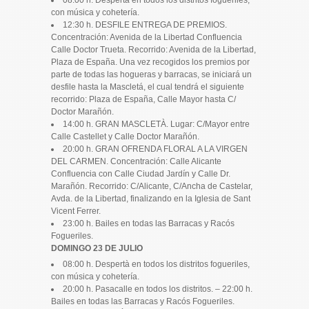
con música y cohetería.
12:30 h. DESFILE ENTREGA DE PREMIOS.
Concentración: Avenida de la Libertad Confluencia
Calle Doctor Trueta. Recorrido: Avenida de la Libertad,
Plaza de España. Una vez recogidos los premios por
parte de todas las hogueras y barracas, se iniciará un
desfile hasta la Mascletá, el cual tendrá el siguiente
recorrido: Plaza de España, Calle Mayor hasta C/
Doctor Marañón.
14:00 h. GRAN MASCLETÀ. Lugar: C/Mayor entre
Calle Castellet y Calle Doctor Marañón.
20:00 h. GRAN OFRENDA FLORAL A LA VIRGEN
DEL CARMEN. Concentración: Calle Alicante
Confluencia con Calle Ciudad Jardín y Calle Dr.
Marañón. Recorrido: C/Alicante, C/Ancha de Castelar,
Avda. de la Libertad, finalizando en la Iglesia de Sant
Vicent Ferrer.
23:00 h. Bailes en todas las Barracas y Racós
Fogueriles.
DOMINGO 23 DE JULIO
08:00 h. Despertà en todos los distritos fogueriles,
con música y cohetería.
20:00 h. Pasacalle en todos los distritos. – 22:00 h.
Bailes en todas las Barracas y Racós Fogueriles.