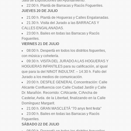
Sala de Exposiciones del Ayuntamiento.
22:00 h. Plantà de Barracas y Racós Fogueriles.
JUEVES 20 DE JULIO
21:00 h. Plantà de Hogueras y Calles Engalanadas.
21:30 h. Visita del Jurado a las BARRACAS Y
CALLES ENGALANADAS.
23:00 h. Bailes en todas las Barracas y Racós
Fogueriles.
VIERNES 21 DE JULIO
08:00 h. Despertà en todos los distritos fogueriles,
con música y cohetería.
09:30 h. VISITA DEL JURADO A LAS HOGUERAS Y
HOGUERAS INFANTILES para su calificación, al igual
que para la del NINOT INDULTAT. – 14:30 h. Fallo del
Jurado a los medios de comunicación.
20:00 h. DESFILE GENERAL Concentración: Calle
Alicante Confluencia con Calle Ciudad Jardín y Calle
Dr. Marañón. Recorrido: C/Alicante, C/Ancha de
Castelar, Avda. de la Libertad, finalizando en la Calle
Domínguez Margarit.
21:00 h. GRAN MASCLETÁ “70 anys fent festa”
23:00 h. Bailes en todas las Barracas y Racós
Fogueriles.
SÁBADO 22 DE JULIO
08:00 h. Despertà en todos los distritos fogueriles,