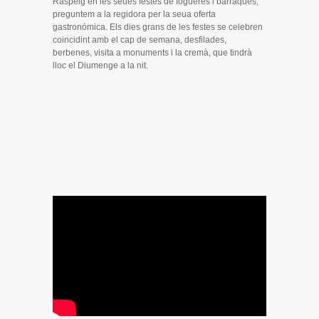
Raspeig en les seues festes de fogueres i barraques,
preguntem a la regidora per la seua oferta
gastronómica. Els dies grans de les festes se celebren
coincidint amb el cap de semana, desfilades,
berbenes, visita a monuments i la cremà, que tindrà
lloc el Diumenge a la nit.