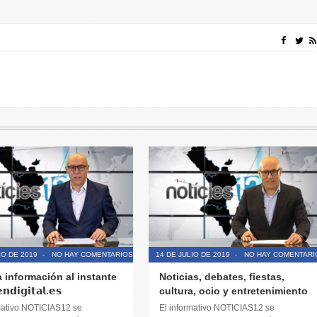
IO DE 2019
-
NO HAY COMENTARIOS
14 DE JULIO DE 2019
-
NO HAY COMENTARI
a información al instante
Noticias, debates, fiestas,
𝗱𝗶𝗴𝗶𝘁𝗮𝗹.𝗲𝘀
cultura, ocio y entretenimiento
mativo NOTICIAS12 se
El informativo NOTICIAS12 se