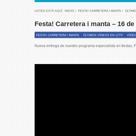
USTED ESTÁ AQUÍ:
INICIO
/
FESTA! CARRETERA I MANTA
/
ÚLTIMO
Festa! Carretera i manta – 16 de 
FESTA! CARRETERA I MANTA
ÚLTIMOS VÍDEOS EN 12TV
VÍDEO
Nueva entrega de nuestro programa especialista en fiestas,
F