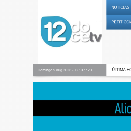
NOTICIAS 
PETIT CO
ÚLTIMA H
Nuestro equipo
Domingo 9 Aug 2026
-
12
:
37
:
21