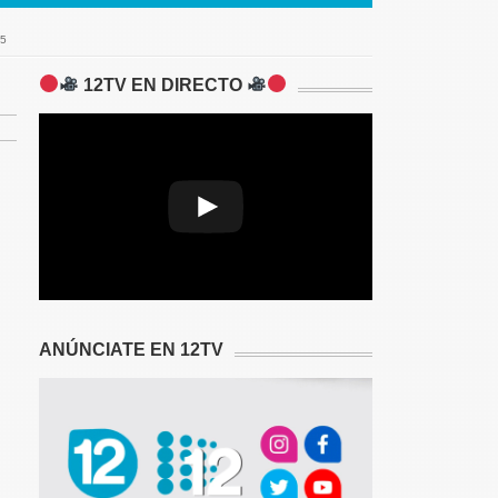
5
12TV EN DIRECTO
A network error caused the media
download to fail part-way.
ANÚNCIATE EN 12TV