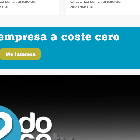
za por la participación
caracteriza por la participación
, el...
ciudadana, el...