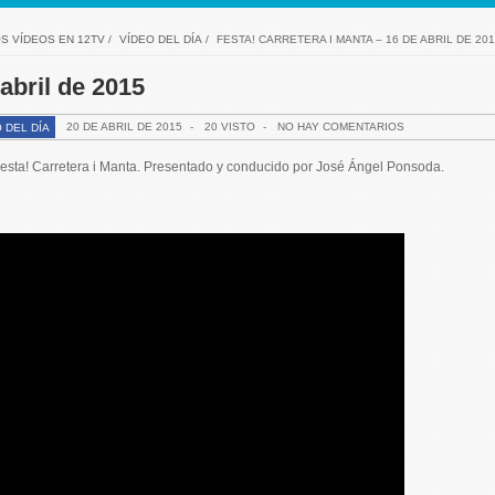
S VÍDEOS EN 12TV
/
VÍDEO DEL DÍA
/
FESTA! CARRETERA I MANTA – 16 DE ABRIL DE 201
abril de 2015
20 DE ABRIL DE 2015
-
20 VISTO
-
NO HAY COMENTARIOS
 DEL DÍA
esta!
Carretera i Manta. Presentado y conducido por José Ángel Ponsoda.