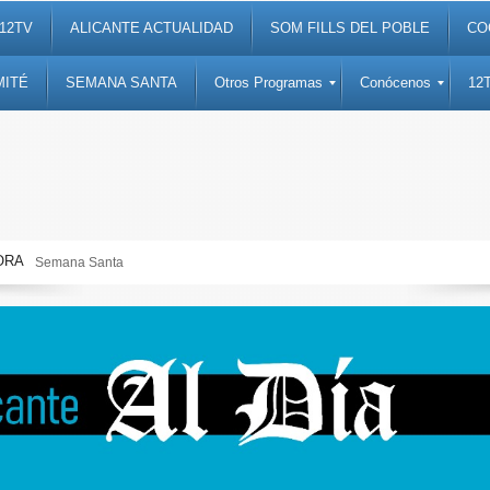
12TV
ALICANTE ACTUALIDAD
SOM FILLS DEL POBLE
CO
MITÉ
SEMANA SANTA
Otros Programas
Conócenos
12
ORA
Semana Santa