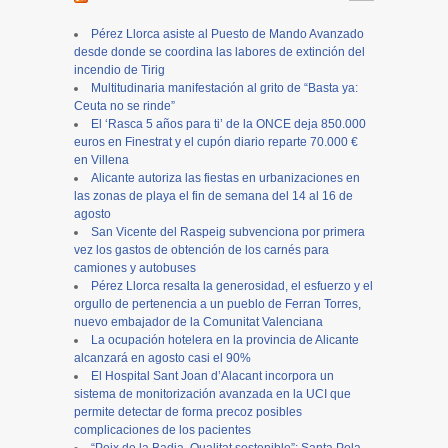
Pérez Llorca asiste al Puesto de Mando Avanzado
desde donde se coordina las labores de extinción del
incendio de Tirig
Multitudinaria manifestación al grito de “Basta ya:
Ceuta no se rinde”
El ‘Rasca 5 años para ti’ de la ONCE deja 850.000
euros en Finestrat y el cupón diario reparte 70.000 €
en Villena
Alicante autoriza las fiestas en urbanizaciones en
las zonas de playa el fin de semana del 14 al 16 de
agosto
San Vicente del Raspeig subvenciona por primera
vez los gastos de obtención de los carnés para
camiones y autobuses
Pérez Llorca resalta la generosidad, el esfuerzo y el
orgullo de pertenencia a un pueblo de Ferran Torres,
nuevo embajador de la Comunitat Valenciana
La ocupación hotelera en la provincia de Alicante
alcanzará en agosto casi el 90%
El Hospital Sant Joan d’Alacant incorpora un
sistema de monitorización avanzada en la UCI que
permite detectar de forma precoz posibles
complicaciones de los pacientes
“Peix de la Badia. Qualitat sostenible”: Santa Pola