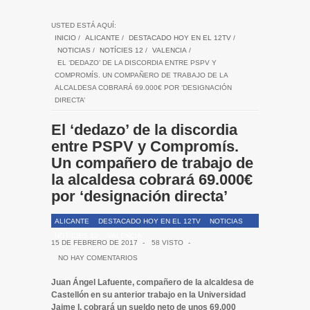
USTED ESTÁ AQUÍ:
INICIO
/
ALICANTE
/
DESTACADO HOY EN EL 12TV
/
NOTICIAS
/
NOTÍCIES 12
/
VALENCIA
/
EL ‘DEDAZO’ DE LA DISCORDIA ENTRE PSPV Y
COMPROMÍS. UN COMPAÑERO DE TRABAJO DE LA
ALCALDESA COBRARÁ 69.000€ POR ‘DESIGNACIÓN
DIRECTA’
El ‘dedazo’ de la discordia
entre PSPV y Compromís.
Un compañero de trabajo de
la alcaldesa cobrará 69.000€
por ‘designación directa’
ALICANTE
DESTACADO HOY EN EL 12TV
NOTICIAS
NOTÍCIES 12
VALENCIA
15 DE FEBRERO DE 2017
-
58 VISTO
-
NO HAY COMENTARIOS
Juan Ángel Lafuente, compañero de la alcaldesa de
Castellón en su anterior trabajo en la Universidad
Jaime I, cobrará un sueldo neto de unos 69.000