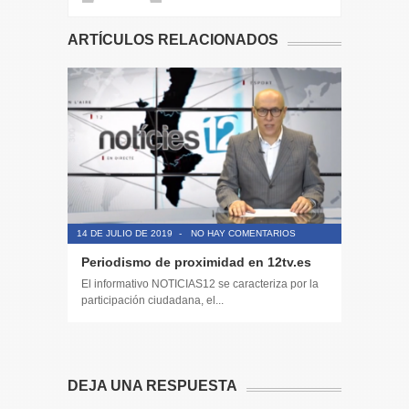
ARTÍCULOS RELACIONADOS
14 DE JULIO DE 2019
-
NO HAY COMENTARIOS
14 DE JULIO
Periodismo de proximidad en 12tv.es
Síguenos
12TV
El informativo NOTICIAS12 se caracteriza por la
participación ciudadana, el...
El informa
participaci
DEJA UNA RESPUESTA