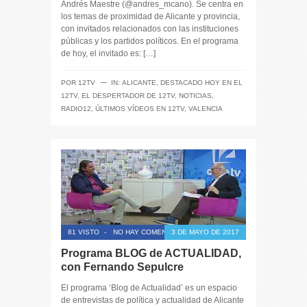
Andrés Maestre (@andres_mcano). Se centra en
los temas de proximidad de Alicante y provincia,
con invitados relacionados con las instituciones
públicas y los partidos políticos. En el programa
de hoy, el invitado es: […]
─
POR
12TV
IN:
ALICANTE
,
DESTACADO HOY EN EL
12TV
,
EL DESPERTADOR DE 12TV
,
NOTICIAS
,
RADIO12
,
ÚLTIMOS VÍDEOS EN 12TV
,
VALENCIA
81 VISTO
-
NO HAY COMENTARIOS
3 DE MAYO DE 2017
Programa BLOG de ACTUALIDAD,
con Fernando Sepulcre
El programa ‘Blog de Actualidad’ es un espacio
de entrevistas de política y actualidad de Alicante