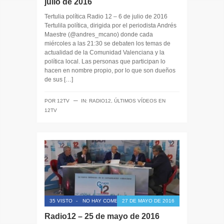
julio de 2016
Tertulia política Radio 12 – 6 de julio de 2016
Tertulila política, dirigida por el periodista Andrés
Maestre (@andres_mcano) donde cada
miércoles a las 21:30 se debaten los temas de
actualidad de la Comunidad Valenciana y la
política local. Las personas que participan lo
hacen en nombre propio, por lo que son dueños
de sus […]
─
POR
12TV
IN:
RADIO12
,
ÚLTIMOS VÍDEOS EN
12TV
35 VISTO
-
NO HAY COMENTARIOS
27 DE MAYO DE 2016
Radio12 – 25 de mayo de 2016