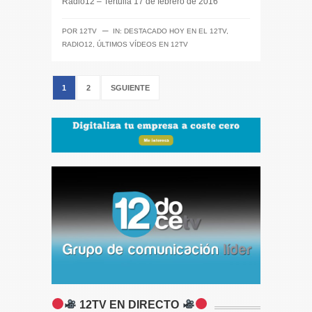
Radio12 – Tertulia 17 de febrero de 2016
─
POR
12TV
IN:
DESTACADO HOY EN EL 12TV
,
RADIO12
,
ÚLTIMOS VÍDEOS EN 12TV
1
2
SGUIENTE
12TV EN DIRECTO