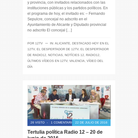
y provincia, con invitados relacionados con las
instituciones públicas y los partidos políticos. En
el programa de hoy, el invitado es: – Fernando
Sepulcre, concejal no adscrito en el
Ayuntamiento de Alicante y Diputado provincial
no adscrito El concejal […]
─
POR
12TV
IN:
ALICANTE
,
DESTACADO HOY EN EL
12TV
,
EL DESPERTADOR DE 12TV
,
EL DESPERTADOR
DE RADIO12
,
NOTICIAS
,
NOTÍCIES 12
,
RADIO12
,
ÚLTIMOS VÍDEOS EN 12TV
,
VALENCIA
,
VÍDEO DEL
DÍA
26 VISTO
-
1 COMENTARIO
22 DE JULIO DE 2016
Tertulia política Radio 12 – 20 de