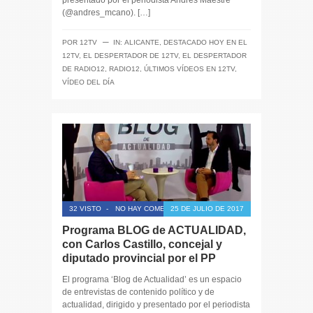
presentado por el periodista Andrés Maestre
(@andres_mcano). […]
─
POR
12TV
IN:
ALICANTE
,
DESTACADO HOY EN EL
12TV
,
EL DESPERTADOR DE 12TV
,
EL DESPERTADOR
DE RADIO12
,
RADIO12
,
ÚLTIMOS VÍDEOS EN 12TV
,
VÍDEO DEL DÍA
32 VISTO
-
NO HAY COMENTARIOS
25 DE JULIO DE 2017
Programa BLOG de ACTUALIDAD,
con Carlos Castillo, concejal y
diputado provincial por el PP
El programa ‘Blog de Actualidad’ es un espacio
de entrevistas de contenido político y de
actualidad, dirigido y presentado por el periodista