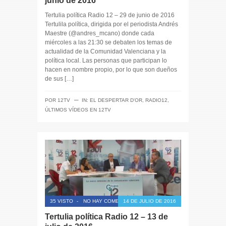
junio de 2016
Tertulia política Radio 12 – 29 de junio de 2016
Tertulila política, dirigida por el periodista Andrés
Maestre (@andres_mcano) donde cada
miércoles a las 21:30 se debaten los temas de
actualidad de la Comunidad Valenciana y la
política local. Las personas que participan lo
hacen en nombre propio, por lo que son dueños
de sus […]
─
POR
12TV
IN:
EL DESPERTAR D'OR
,
RADIO12
,
ÚLTIMOS VÍDEOS EN 12TV
35 VISTO
-
NO HAY COMENTARIOS
14 DE JULIO DE 2016
Tertulia política Radio 12 – 13 de