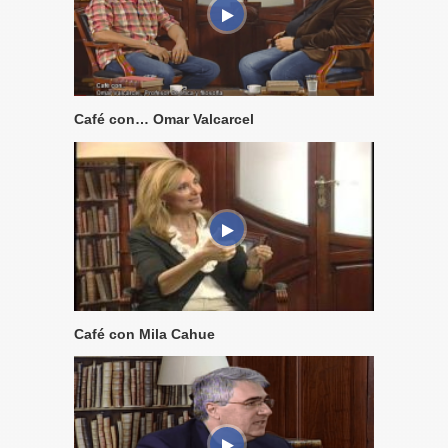
Café con… Omar Valcarcel
Café con Mila Cahue