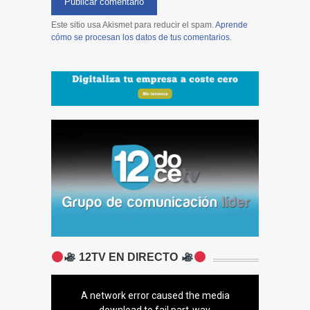
Este sitio usa Akismet para reducir el spam.
Aprende
cómo se procesan los datos de tus comentarios
.
12TV EN DIRECTO
A network error caused the media
download to fail part-way.