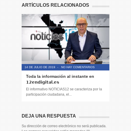
ARTÍCULOS RELACIONADOS
14 DE JULIO DE 2019
-
NO HAY COMENTARIOS
14 DE JULIO
Toda la información al instante en
Periodis
𝟭𝟮𝗲𝗻𝗱𝗶𝗴𝗶𝘁𝗮𝗹.𝗲𝘀
El informa
participaci
El informativo NOTICIAS12 se caracteriza por la
participación ciudadana, el...
DEJA UNA RESPUESTA
Su dirección de correo electrónico no será publicada.