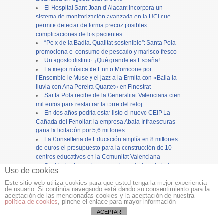
El Hospital Sant Joan d’Alacant incorpora un
sistema de monitorización avanzada en la UCI que
permite detectar de forma precoz posibles
complicaciones de los pacientes
“Peix de la Badia. Qualitat sostenible”: Santa Pola
promociona el consumo de pescado y marisco fresco
Un agosto distinto. ¡Qué grande es España!
La mejor música de Ennio Morricone por
l’Ensemble le Muse y el jazz a la Ermita con «Baila la
lluvia con Ana Pereira Quartet» en Finestrat
Santa Pola recibe de la Generalitat Valenciana cien
mil euros para restaurar la torre del reloj
En dos años podría estar listo el nuevo CEIP La
Cañada del Fenollar: la empresa Abala Infraescturas
gana la licitación por 5,6 millones
La Conselleria de Educación amplía en 8 millones
de euros el presupuesto para la construcción de 10
centros educativos en la Comunitat Valenciana
Sanidad refuerza las urgencias extrahospitalarias,
Uso de cookies
hospitalarias y servicios de Oftalmología con motivo
Este sitio web utiliza cookies para que usted tenga la mejor experiencia
del eclipse solar
de usuario. Si continúa navegando está dando su consentimiento para la
VOX denuncia el colapso de la concejalía de
aceptación de las mencionadas cookies y la aceptación de nuestra
Urbanismo en Alicante y reclama más personal para
política de cookies
, pinche el enlace para mayor información
evitar el bloqueo de inversiones
ACEPTAR