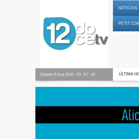
NOTICIAS 
PETIT CO
ÚLTIMA H
Alicante Actualidad
Sabado 8 Aug 2026
-
03
:
07
:
43