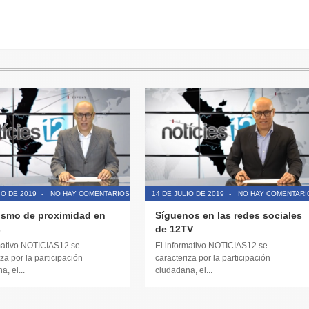
IO DE 2019
-
NO HAY COMENTARIOS
14 DE JULIO DE 2019
-
NO HAY COMENTARI
ismo de proximidad en
Síguenos en las redes sociales
s
de 12TV
mativo NOTICIAS12 se
El informativo NOTICIAS12 se
za por la participación
caracteriza por la participación
, el...
ciudadana, el...