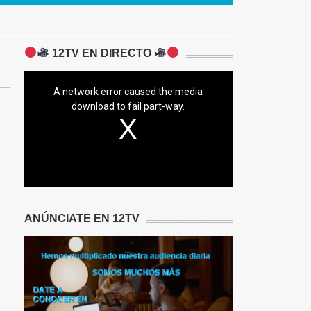
12TV EN DIRECTO
A network error caused the media
download to fail part-way.
ANÚNCIATE EN 12TV