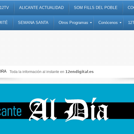
12TV
ALICANTE ACTUALIDAD
SOM FILLS DEL POBLE
CO
MITÉ
SEMANA SANTA
Otros Programas
Conócenos
12
ORA
Toda la información al instante en 𝟭𝟮𝗲𝗻𝗱𝗶𝗴𝗶𝘁𝗮𝗹.𝗲𝘀