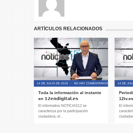
ARTÍCULOS RELACIONADOS
14 DE JULIO DE 2019
-
NO HAY COMENTARIOS
14 DE JUL
Toda la información al instante
Period
en 𝟭𝟮𝗲𝗻𝗱𝗶𝗴𝗶𝘁𝗮𝗹.𝗲𝘀
12tv.e
El informativo NOTICIAS12 se
El infor
caracteriza por la participación
caracteri
ciudadana, el...
ciudadana