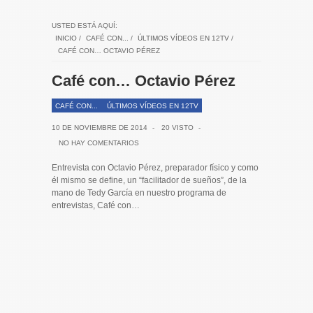
USTED ESTÁ AQUÍ:
INICIO
/
CAFÉ CON...
/
ÚLTIMOS VÍDEOS EN 12TV
/
CAFÉ CON… OCTAVIO PÉREZ
Café con… Octavio Pérez
CAFÉ CON...
ÚLTIMOS VÍDEOS EN 12TV
10 DE NOVIEMBRE DE 2014
-
20 VISTO
-
NO HAY COMENTARIOS
Entrevista con Octavio Pérez, preparador físico y como
él mismo se define, un “facilitador de sueños”, de la
mano de Tedy García en nuestro programa de
entrevistas, Café con…