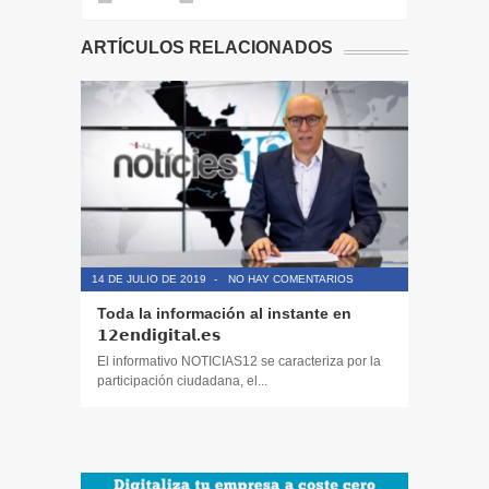
ARTÍCULOS RELACIONADOS
14 DE JULIO DE 2019
-
NO HAY COMENTARIOS
14 DE JULIO
Toda la información al instante en
Periodis
𝟭𝟮𝗲𝗻𝗱𝗶𝗴𝗶𝘁𝗮𝗹.𝗲𝘀
El informa
participaci
El informativo NOTICIAS12 se caracteriza por la
participación ciudadana, el...