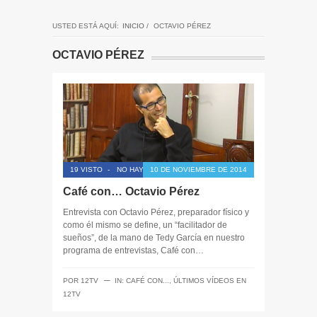
USTED ESTÁ AQUÍ:
INICIO
/
OCTAVIO PÉREZ
OCTAVIO PÉREZ
19 VISTO
-
NO HAY COMENTARIOS
10 DE NOVIEMBRE DE 2014
Café con… Octavio Pérez
Entrevista con Octavio Pérez, preparador físico y
como él mismo se define, un “facilitador de
sueños”, de la mano de Tedy García en nuestro
programa de entrevistas, Café con…
─
POR
12TV
IN:
CAFÉ CON...
,
ÚLTIMOS VÍDEOS EN
12TV