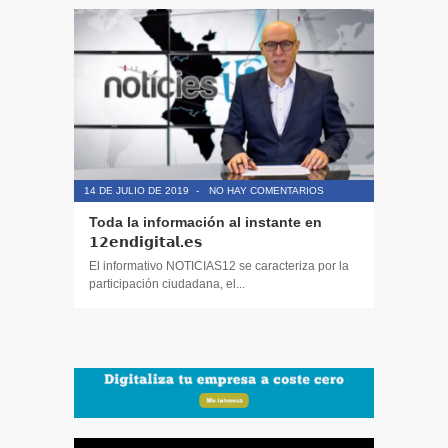
14 DE JULIO DE 2019
-
NO HAY COMENTARIOS
14 DE JULIO
Toda la información al instante en
Periodis
𝟭𝟮𝗲𝗻𝗱𝗶𝗴𝗶𝘁𝗮𝗹.𝗲𝘀
El informa
participaci
El informativo NOTICIAS12 se caracteriza por la
participación ciudadana, el...