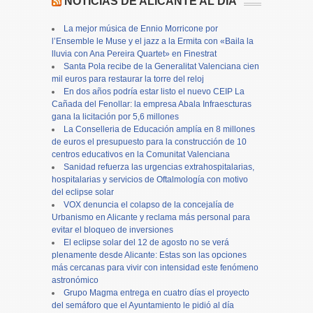
NOTICIAS DE ALICANTE AL DÍA
La mejor música de Ennio Morricone por
l’Ensemble le Muse y el jazz a la Ermita con «Baila la
lluvia con Ana Pereira Quartet» en Finestrat
Santa Pola recibe de la Generalitat Valenciana cien
mil euros para restaurar la torre del reloj
En dos años podría estar listo el nuevo CEIP La
Cañada del Fenollar: la empresa Abala Infraescturas
gana la licitación por 5,6 millones
La Conselleria de Educación amplía en 8 millones
de euros el presupuesto para la construcción de 10
centros educativos en la Comunitat Valenciana
Sanidad refuerza las urgencias extrahospitalarias,
hospitalarias y servicios de Oftalmología con motivo
del eclipse solar
VOX denuncia el colapso de la concejalía de
Urbanismo en Alicante y reclama más personal para
evitar el bloqueo de inversiones
El eclipse solar del 12 de agosto no se verá
plenamente desde Alicante: Estas son las opciones
más cercanas para vivir con intensidad este fenómeno
astronómico
Grupo Magma entrega en cuatro días el proyecto
del semáforo que el Ayuntamiento le pidió al día