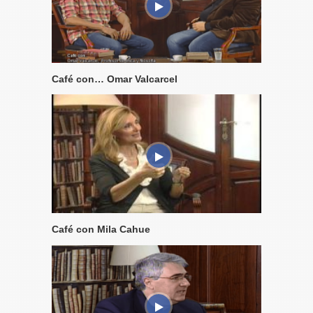
Café con… Omar Valcarcel
Café con Mila Cahue