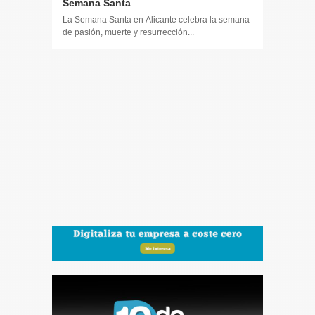
Semana Santa
La Semana Santa en Alicante celebra la semana
de pasión, muerte y resurrección...
14 DE JULIO
Toda la 
𝟭𝟮𝗲𝗻𝗱𝗶𝗴
El informa
participaci