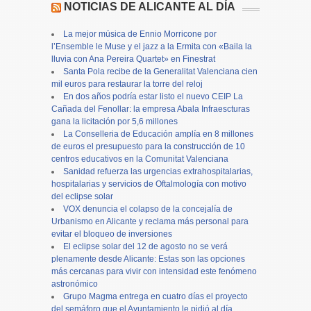
NOTICIAS DE ALICANTE AL DÍA
La mejor música de Ennio Morricone por
l’Ensemble le Muse y el jazz a la Ermita con «Baila la
lluvia con Ana Pereira Quartet» en Finestrat
Santa Pola recibe de la Generalitat Valenciana cien
mil euros para restaurar la torre del reloj
En dos años podría estar listo el nuevo CEIP La
Cañada del Fenollar: la empresa Abala Infraescturas
gana la licitación por 5,6 millones
La Conselleria de Educación amplía en 8 millones
de euros el presupuesto para la construcción de 10
centros educativos en la Comunitat Valenciana
Sanidad refuerza las urgencias extrahospitalarias,
hospitalarias y servicios de Oftalmología con motivo
del eclipse solar
VOX denuncia el colapso de la concejalía de
Urbanismo en Alicante y reclama más personal para
evitar el bloqueo de inversiones
El eclipse solar del 12 de agosto no se verá
plenamente desde Alicante: Estas son las opciones
más cercanas para vivir con intensidad este fenómeno
astronómico
Grupo Magma entrega en cuatro días el proyecto
del semáforo que el Ayuntamiento le pidió al día