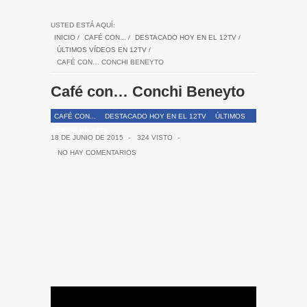
USTED ESTÁ AQUÍ:
INICIO
/
CAFÉ CON...
/
DESTACADO HOY EN EL 12TV
/
ÚLTIMOS VÍDEOS EN 12TV
/
CAFÉ CON… CONCHI BENEYTO
Café con… Conchi Beneyto
CAFÉ CON...
DESTACADO HOY EN EL 12TV
ÚLTIMOS
VÍDEOS EN 12TV
18 DE JUNIO DE 2015
-
324 VISTO
-
NO HAY COMENTARIOS