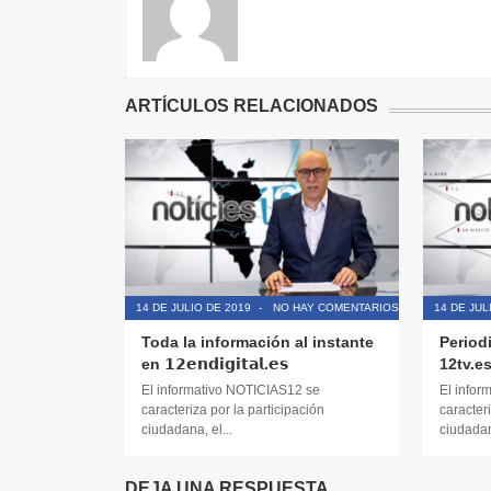
ARTÍCULOS RELACIONADOS
14 DE JULIO DE 2019
-
NO HAY COMENTARIOS
14 DE JUL
Toda la información al instante
Period
en 𝟭𝟮𝗲𝗻𝗱𝗶𝗴𝗶𝘁𝗮𝗹.𝗲𝘀
12tv.e
El informativo NOTICIAS12 se
El infor
caracteriza por la participación
caracteri
ciudadana, el...
ciudadana
DEJA UNA RESPUESTA