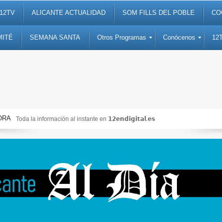
12TV
ALICANTE ACTUALIDAD
SOM FILLS DEL POBLE
CO
MITÉ
SEMANA SANTA
Otros Programas
Conócenos
12
ORA
Noticias, debates, fiestas, cultura, ocio y entretenimiento