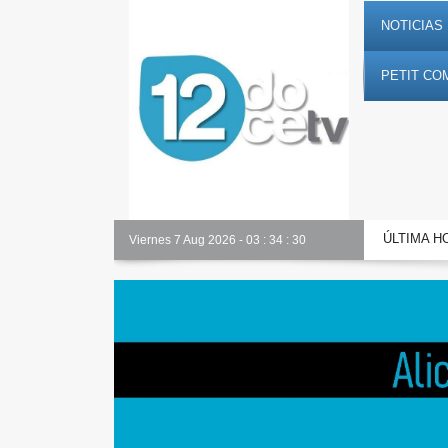
NOTICIAS 
PETIT CO
ÚLTIMA H
Toda la información al instante en 𝟭𝟮𝗲𝗻𝗱𝗶𝗴𝗶𝘁𝗮𝗹.𝗲𝘀
Viernes 7 Aug 2026
-
03
:
34
:
31