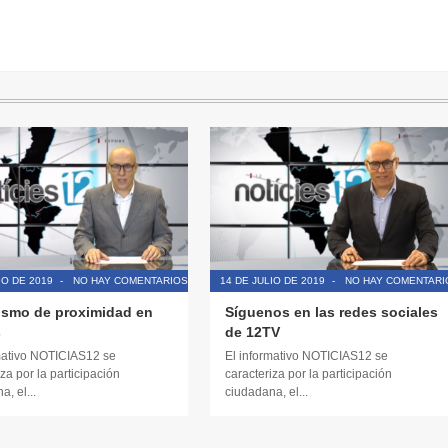
IO DE 2019
-
NO HAY COMENTARIOS
14 DE JULIO DE 2019
-
NO HAY COMENTARI
ismo de proximidad en
Síguenos en las redes sociales
s
de 12TV
mativo NOTICIAS12 se
El informativo NOTICIAS12 se
za por la participación
caracteriza por la participación
, el...
ciudadana, el...