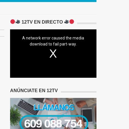
12TV EN DIRECTO
A network error caused the media
download to fail part-way.
ANÚNCIATE EN 12TV