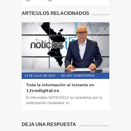
ARTÍCULOS RELACIONADOS
14 DE JULIO DE 2019
-
NO HAY COMENTARIOS
14 DE JULIO
Toda la información al instante en
Periodis
𝟭𝟮𝗲𝗻𝗱𝗶𝗴𝗶𝘁𝗮𝗹.𝗲𝘀
El informa
participaci
El informativo NOTICIAS12 se caracteriza por la
participación ciudadana, el...
DEJA UNA RESPUESTA