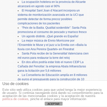
La ocupación hotelera en la provincia de Alicante
alcanzará en agosto casi el 90%
El Hospital Sant Joan d’Alacant incorpora un
sistema de monitorización avanzada en la UCI que
permite detectar de forma precoz posibles
complicaciones de los pacientes
“Peix de la Badia. Qualitat sostenible”: Santa Pola
promociona el consumo de pescado y marisco fresco
Un agosto distinto. ¡Qué grande es España!
La mejor música de Ennio Morricone por
l’Ensemble le Muse y el jazz a la Ermita con «Baila la
lluvia con Ana Pereira Quartet» en Finestrat
Santa Pola recibe de la Generalitat Valenciana cien
mil euros para restaurar la torre del reloj
En dos años podría estar listo el nuevo CEIP La
Cañada del Fenollar: la empresa Abala Infraescturas
gana la licitación por 5,6 millones
La Conselleria de Educación amplía en 8 millones
de euros el presupuesto para la construcción de 10
Uso de cookies
centros educativos en la Comunitat Valenciana
Sanidad refuerza las urgencias extrahospitalarias,
Este sitio web utiliza cookies para que usted tenga la mejor experiencia
hospitalarias y servicios de Oftalmología con motivo
de usuario. Si continúa navegando está dando su consentimiento para la
aceptación de las mencionadas cookies y la aceptación de nuestra
del eclipse solar
política de cookies
, pinche el enlace para mayor información
VOX denuncia el colapso de la concejalía de
ACEPTAR
Urbanismo en Alicante y reclama más personal para