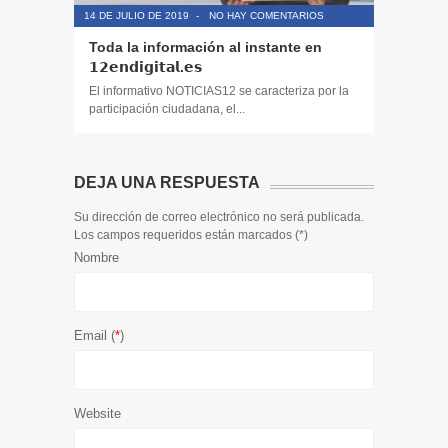
14 DE JULIO DE 2019
-
NO HAY COMENTARIOS
14 DE JULIO
Toda la información al instante en
Periodis
𝟭𝟮𝗲𝗻𝗱𝗶𝗴𝗶𝘁𝗮𝗹.𝗲𝘀
El informa
participaci
El informativo NOTICIAS12 se caracteriza por la
participación ciudadana, el...
DEJA UNA RESPUESTA
Su dirección de correo electrónico no será publicada.
Los campos requeridos están marcados (
*
)
Nombre
Email (
*
)
Website