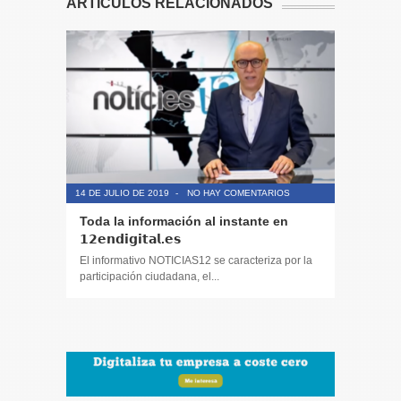
ARTÍCULOS RELACIONADOS
14 DE JULIO DE 2019
-
NO HAY COMENTARIOS
14 DE JULIO
Toda la información al instante en
Periodis
𝟭𝟮𝗲𝗻𝗱𝗶𝗴𝗶𝘁𝗮𝗹.𝗲𝘀
El informa
participaci
El informativo NOTICIAS12 se caracteriza por la
participación ciudadana, el...