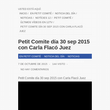
USTED ESTÁ AQUÍ:
INICIO
/
EN PETIT COMITÉ
/
NOTICIA DEL DÍA
/
NOTICIAS
/
NOTÍCIES 12
/
PETIT COMITÉ
/
ÚLTIMOS VÍDEOS EN 12TV
/
PETIT COMITE DÍA 30 SEP 2015 CON CARLA FLACÓ
JUEZ
Petit Comite día 30 sep 2015
con Carla Flacó Juez
EN PETIT COMITÉ
NOTICIA DEL DÍA
NOTICIAS
NOTÍCIES 12
PETIT COMITÉ
ÚLTIMOS VÍDEOS EN
7 DE OCTUBRE DE 2015
-
144 VISTO
-
12TV
NO HAY COMENTARIOS
Petit Comite día 30 sep 2015 con Carla Flacó Juez