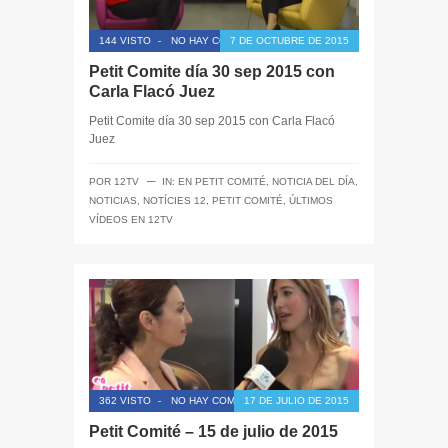
144 VISTO
-
NO HAY COMENTARIOS
7 DE OCTUBRE DE 2015
Petit Comite día 30 sep 2015 con
Carla Flacó Juez
Petit Comite día 30 sep 2015 con Carla Flacó
Juez
─
POR
12TV
IN:
EN PETIT COMITÉ
,
NOTICIA DEL DÍA
,
NOTICIAS
,
NOTÍCIES 12
,
PETIT COMITÉ
,
ÚLTIMOS
VÍDEOS EN 12TV
362 VISTO
-
NO HAY COMENTARIOS
17 DE JULIO DE 2015
Petit Comité – 15 de julio de 2015