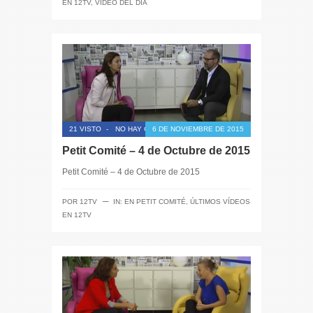
EN 12TV
,
VÍDEO DEL DÍA
21 VISTO
-
NO HAY COMENTARIOS
6 DE NOVIEMBRE DE 2015
Petit Comité – 4 de Octubre de 2015
Petit Comité – 4 de Octubre de 2015
─
POR
12TV
IN:
EN PETIT COMITÉ
,
ÚLTIMOS VÍDEOS
EN 12TV