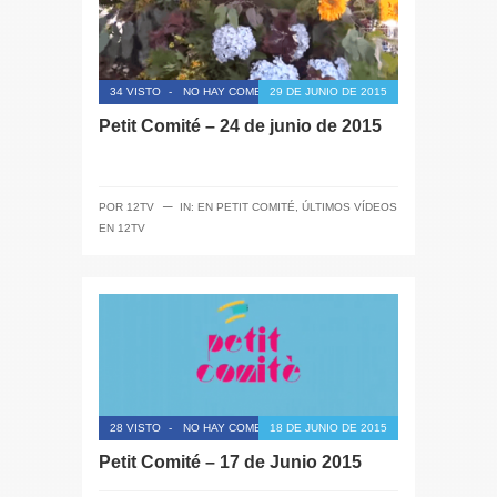
34 VISTO
-
NO HAY COMENTARIOS
29 DE JUNIO DE 2015
Petit Comité – 24 de junio de 2015
─
POR
12TV
IN:
EN PETIT COMITÉ
,
ÚLTIMOS VÍDEOS
EN 12TV
28 VISTO
-
NO HAY COMENTARIOS
18 DE JUNIO DE 2015
Petit Comité – 17 de Junio 2015