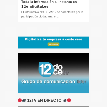
Toda la información al instante en
Periodis
𝟭𝟮𝗲𝗻𝗱𝗶𝗴𝗶𝘁𝗮𝗹.𝗲𝘀
El informa
participaci
El informativo NOTICIAS12 se caracteriza por la
participación ciudadana, el...
12TV EN DIRECTO