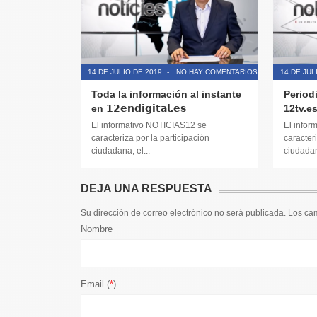
14 DE JULIO DE 2019
-
NO HAY COMENTARIOS
14 DE JUL
Toda la información al instante
Period
en 𝟭𝟮𝗲𝗻𝗱𝗶𝗴𝗶𝘁𝗮𝗹.𝗲𝘀
12tv.e
El informativo NOTICIAS12 se
El infor
caracteriza por la participación
caracteri
ciudadana, el...
ciudadana
DEJA UNA RESPUESTA
Su dirección de correo electrónico no será publicada. Los c
Nombre
Email (
*
)