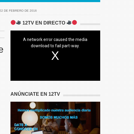
22 DE FEBRERO DE 2016
12TV EN DIRECTO
A network error caused the media
download to fail part-way.
e
ANÚNCIATE EN 12TV