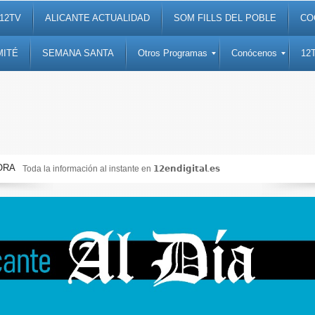
12TV
ALICANTE ACTUALIDAD
SOM FILLS DEL POBLE
CO
MITÉ
SEMANA SANTA
Otros Programas
Conócenos
12
ORA
Toda la información al instante en 𝟭𝟮𝗲𝗻𝗱𝗶𝗴𝗶𝘁𝗮𝗹.𝗲𝘀