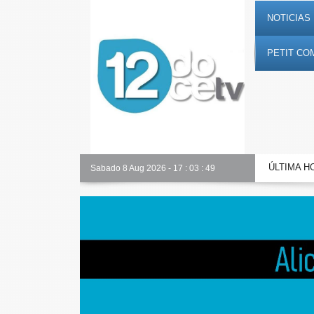
NOTICIAS 
PETIT CO
ÚLTIMA H
Alicante Actualidad
Sabado 8 Aug 2026
-
17
:
03
:
50