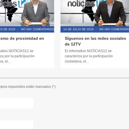
IO DE 2019
-
NO HAY COMENTARIOS
14 DE JULIO DE 2019
-
NO HAY COMENTARI
ismo de proximidad en
Síguenos en las redes sociales
s
de 12TV
mativo NOTICIAS12 se
El informativo NOTICIAS12 se
za por la participación
caracteriza por la participación
, el...
ciudadana, el...
ampos requeridos están marcados (
*
)