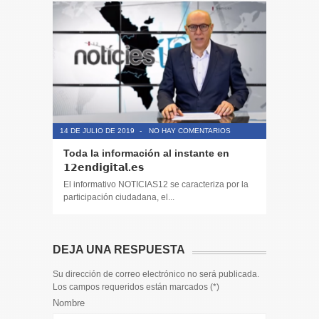
14 DE JULIO DE 2019
-
NO HAY COMENTARIOS
14 DE JULIO
Toda la información al instante en
Periodis
𝟭𝟮𝗲𝗻𝗱𝗶𝗴𝗶𝘁𝗮𝗹.𝗲𝘀
El informa
participaci
El informativo NOTICIAS12 se caracteriza por la
participación ciudadana, el...
DEJA UNA RESPUESTA
Su dirección de correo electrónico no será publicada.
Los campos requeridos están marcados (
*
)
Nombre