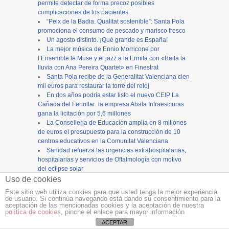
permite detectar de forma precoz posibles
complicaciones de los pacientes
“Peix de la Badia. Qualitat sostenible”: Santa Pola
promociona el consumo de pescado y marisco fresco
Un agosto distinto. ¡Qué grande es España!
La mejor música de Ennio Morricone por
l’Ensemble le Muse y el jazz a la Ermita con «Baila la
lluvia con Ana Pereira Quartet» en Finestrat
Santa Pola recibe de la Generalitat Valenciana cien
mil euros para restaurar la torre del reloj
En dos años podría estar listo el nuevo CEIP La
Cañada del Fenollar: la empresa Abala Infraescturas
gana la licitación por 5,6 millones
La Conselleria de Educación amplía en 8 millones
de euros el presupuesto para la construcción de 10
centros educativos en la Comunitat Valenciana
Sanidad refuerza las urgencias extrahospitalarias,
hospitalarias y servicios de Oftalmología con motivo
del eclipse solar
VOX denuncia el colapso de la concejalía de
Uso de cookies
Urbanismo en Alicante y reclama más personal para
Este sitio web utiliza cookies para que usted tenga la mejor experiencia
evitar el bloqueo de inversiones
de usuario. Si continúa navegando está dando su consentimiento para la
aceptación de las mencionadas cookies y la aceptación de nuestra
política de cookies
, pinche el enlace para mayor información
Copyright ©
12tv
y
12endigital.es
ACEPTAR