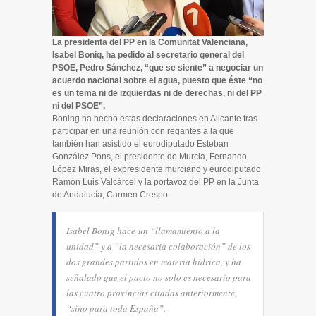
La presidenta del PP en la Comunitat Valenciana,
Isabel Bonig, ha pedido al secretario general del
PSOE, Pedro Sánchez, “que se siente” a negociar un
acuerdo nacional sobre el agua, puesto que éste “no
es un tema ni de izquierdas ni de derechas, ni del PP
ni del PSOE”.
Boning ha hecho estas declaraciones en
Alicante
tras
participar en una reunión con regantes a la que
también han asistido el eurodiputado Esteban
González Pons, el presidente de Murcia, Fernando
López Miras, el expresidente murciano y eurodiputado
Ramón Luis Valcárcel y la portavoz del PP en la Junta
de Andalucía, Carmen Crespo.
Isabel Bonig hace un “llamamiento a la
unidad” y a “la necesaria colaboración” de los
dos grandes partidos en materia hídrica, y ha
señalado que el pacto no solo es necesario para
las cuatro provincias citadas anteriormente,
“sino para toda España”.