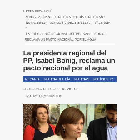
USTED ESTÁ AQUÍ:
INICIO
/
ALICANTE
/
NOTICIA DEL DÍA
/
NOTICIAS
/
NOTÍCIES 12
/
ÚLTIMOS VÍDEOS EN 12TV
/
VALENCIA
/
LA PRESIDENTA REGIONAL DEL PP, ISABEL BONIG,
RECLAMA UN PACTO NACIONAL POR EL AGUA
La presidenta regional del
PP, Isabel Bonig, reclama un
pacto nacional por el agua
ALICANTE
NOTICIA DEL DÍA
NOTICIAS
NOTÍCIES 12
ÚLTIMOS VÍDEOS EN 12TV
VALENCIA
11 DE JUNIO DE 2017
-
61 VISTO
-
NO HAY COMENTARIOS