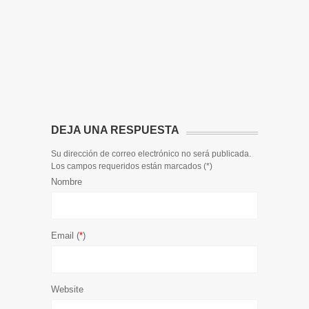
14 DE JULIO
Toda la 
𝟭𝟮𝗲𝗻𝗱𝗶𝗴
El informa
participaci
DEJA UNA RESPUESTA
Su dirección de correo electrónico no será publicada.
Los campos requeridos están marcados (
*
)
Nombre
Email (
*
)
Website