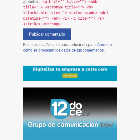
atributos:
<a href="" title=""> <abbr
title=""> <acronym title=""> <b>
<blockquote cite=""> <cite> <code> <del
datetime=""> <em> <i> <q cite=""> <s>
<strike> <strong>
Este sitio usa Akismet para reducir el spam.
Aprende
cómo se procesan los datos de tus comentarios
.