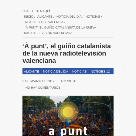
USTED ESTÁ AQUÍ:
INICIO
/
ALICANTE
/
NOTICIA DEL DÍA
/
NOTICIAS
/
NOTÍCIES 12
/
VALENCIA
/
‘À PUNT’, EL GUIÑO CATALANISTA DE LA NUEVA
RADIOTELEVISIÓN VALENCIANA
‘À punt’, el guiño catalanista
de la nueva radiotelevisión
valenciana
ALICANTE
NOTICIA DEL DÍA
NOTICIAS
NOTÍCIES 12
VALENCIA
9 DE MARZO DE 2017
-
436 VISTO
-
NO HAY COMENTARIOS