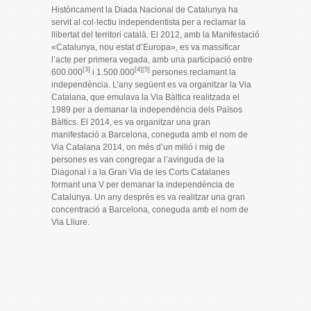
Històricament la Diada Nacional de Catalunya ha
servit al col·lectiu independentista per a reclamar la
llibertat del territori català. El 2012, amb la Manifestació
«Catalunya, nou estat d’Europa», es va massificar
l’acte per primera vegada, amb una participació entre
[3]
[4]
[5]
600.000
i 1.500.000
persones reclamant la
independència. L’any següent es va organitzar la Via
Catalana, que emulava la Via Bàltica realitzada el
1989 per a demanar la independència dels Països
Bàltics. El 2014, es va organitzar una gran
manifestació a Barcelona, coneguda amb el nom de
Via Catalana 2014, on més d’un milió i mig de
persones es van congregar a l’avinguda de la
Diagonal i a la Gran Via de les Corts Catalanes
formant una V per demanar la independència de
Catalunya. Un any després es va realitzar una gran
concentració a Barcelona, coneguda amb el nom de
Via Lliure.