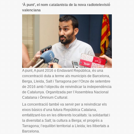
‘À punt’, el nom catalanista de la nova radiotelevisió
valenciana
A punt, A punt 2016 o Endavant República, és una
concentració duta a terme als municipis de Barcelona,
Berga, Lleida, Salt i Tarragona per l’Onze de setembre
de 2016 amb l’objectiu de reivindicar la independència
de Catalunya. Organitzada per l’Assemblea Nacional
Catalana i Òmnium Cultural.
La concentració també va servir per a reivindicar els
eixos bàsics d’una futura República Catalana,
emfatitzant-los en les diferents localitats: la solidaritat i
la diversitat a Salt; la cultura a Berga; el progrés a
Tarragona; l’equilibri territorial a Lleida; les llibertats a
Barcelona.