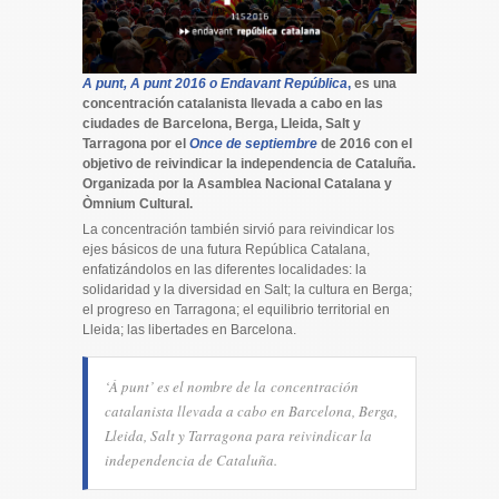
A punt, A punt 2016 o Endavant República
,
es una
concentración catalanista llevada a cabo en las
ciudades de Barcelona, Berga, Lleida, Salt y
Tarragona por el
Once de septiembre
de 2016 con el
objetivo de reivindicar la independencia de Cataluña.
Organizada por la Asamblea Nacional Catalana y
Òmnium Cultural.
La concentración también sirvió para reivindicar los
ejes básicos de una futura República Catalana,
enfatizándolos en las diferentes localidades: la
solidaridad y la diversidad en Salt; la cultura en Berga;
el progreso en Tarragona; el equilibrio territorial en
Lleida; las libertades en Barcelona.
‘À punt’ es el nombre de la concentración
catalanista llevada a cabo en Barcelona, Berga,
Lleida, Salt y Tarragona para reivindicar la
independencia de Cataluña.