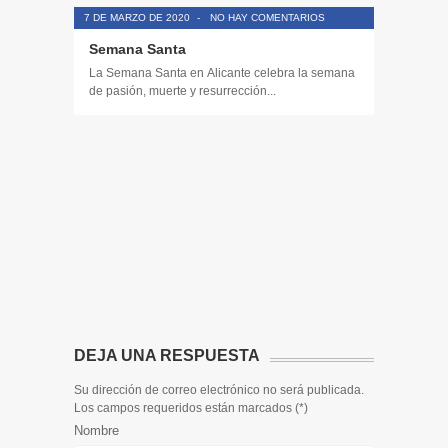
7 DE MARZO DE 2020
-
NO HAY COMENTARIOS
Semana Santa
La Semana Santa en Alicante celebra la semana
de pasión, muerte y resurrección...
14 DE JULIO
Toda la 
𝟭𝟮𝗲𝗻𝗱𝗶𝗴
El informa
participaci
DEJA UNA RESPUESTA
Su dirección de correo electrónico no será publicada.
Los campos requeridos están marcados (
*
)
Nombre