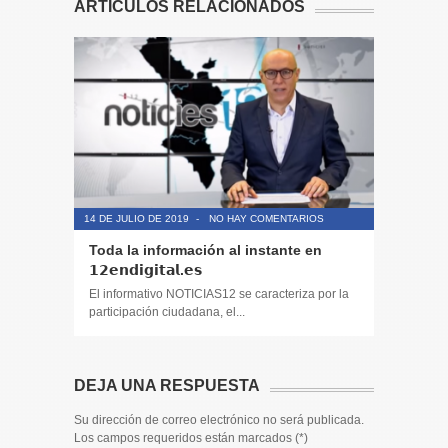
ARTÍCULOS RELACIONADOS
14 DE JULIO DE 2019
-
NO HAY COMENTARIOS
14 DE JULIO
Toda la información al instante en
Periodis
𝟭𝟮𝗲𝗻𝗱𝗶𝗴𝗶𝘁𝗮𝗹.𝗲𝘀
El informa
participaci
El informativo NOTICIAS12 se caracteriza por la
participación ciudadana, el...
DEJA UNA RESPUESTA
Su dirección de correo electrónico no será publicada.
Los campos requeridos están marcados (
*
)