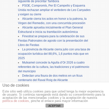
siguiente de precintar Tambora
PSOE, Compromís, Per El Campello y Esquerra
Unida rechazan ampliar el vertedero de Les Canyades
y exigen su cierre
Alicante cierra los actos en honor a la patrona, la
Virgen del Remedio, con una concurrida procesión
Alicante aprueba inicialmente el Plan General
Estructural e inicia su tramitación autonómica
Finestrat se prepara para la celebración de sus
Fiestas Patronales de agosto con la presentación del
Libro de Fiestas
La provincia de Alicante cierra julio con una tasa de
ocupación turística del 88,6%, 1,6 puntos más que en
2025
Mutxamel concede la Agulla d’Or 2026 a cuatro
referentes de la cultura, las tradiciones y el patrimonio
del municipio
Detectan una fisura de dos metros en un ficus
centenario del Raval Roig de Alicante
La Guardia Civil detiene a un hombre en Torrevieja
Uso de cookies
tras ser sorprendido con un arma de fuego en la vía
Este sitio web utiliza cookies para que usted tenga la mejor experiencia
pública
de usuario. Si continúa navegando está dando su consentimiento para la
El Hospital Doctor Balmis es pionero en incorporar
aceptación de las mencionadas cookies y la aceptación de nuestra
política de cookies
, pinche el enlace para mayor información
carros térmicos con refrigeración por agua para
ACEPTAR
mejorar la distribución de comidas