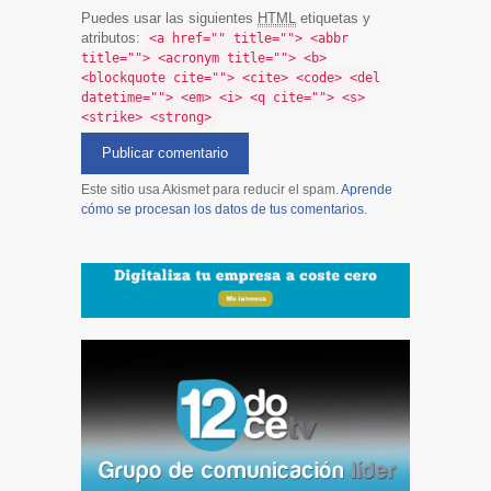
Puedes usar las siguientes
HTML
etiquetas y
atributos:
<a href="" title=""> <abbr
title=""> <acronym title=""> <b>
<blockquote cite=""> <cite> <code> <del
datetime=""> <em> <i> <q cite=""> <s>
<strike> <strong>
Este sitio usa Akismet para reducir el spam.
Aprende
cómo se procesan los datos de tus comentarios
.