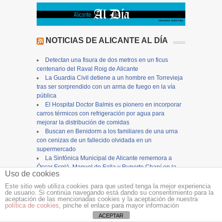
NOTICIAS DE ALICANTE AL DÍA
Detectan una fisura de dos metros en un ficus
centenario del Raval Roig de Alicante
La Guardia Civil detiene a un hombre en Torrevieja
tras ser sorprendido con un arma de fuego en la vía
pública
El Hospital Doctor Balmis es pionero en incorporar
carros térmicos con refrigeración por agua para
mejorar la distribución de comidas
Buscan en Benidorm a los familiares de una urna
con cenizas de un fallecido olvidada en un
supermercado
La Sinfónica Municipal de Alicante rememora a
Óscar Esplá, Manuel de Falla y Ruperto Chapí en la
Uso de cookies
114 edición de la Alborada en honor a la Virgen del
Remedio
Este sitio web utiliza cookies para que usted tenga la mejor experiencia
de usuario. Si continúa navegando está dando su consentimiento para la
Un vehículo arde en plena vía urbana de Novelda
aceptación de las mencionadas cookies y la aceptación de nuestra
sin causar heridos
política de cookies
, pinche el enlace para mayor información
27 nuevos postes de madera completan la
ACEPTAR
renovación de la señalética en la Sierra de Santa Pola