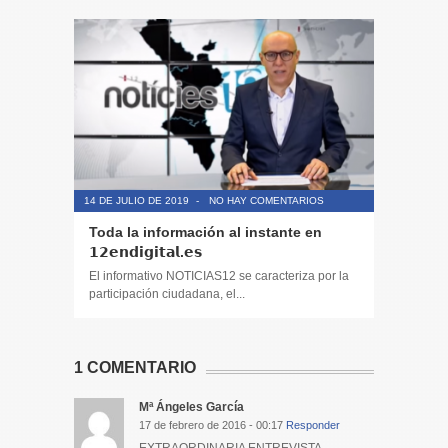
14 DE JULIO DE 2019
-
NO HAY COMENTARIOS
14 DE JULIO
Toda la información al instante en
Periodis
𝟭𝟮𝗲𝗻𝗱𝗶𝗴𝗶𝘁𝗮𝗹.𝗲𝘀
El informa
participaci
El informativo NOTICIAS12 se caracteriza por la
participación ciudadana, el...
1 COMENTARIO
Mª Ángeles García
17 de febrero de 2016 - 00:17
Responder