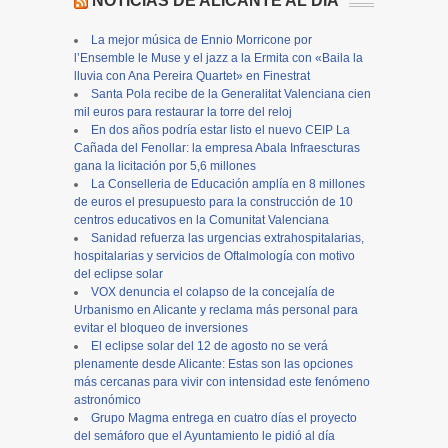
NOTICIAS DE ALICANTE AL DÍA
La mejor música de Ennio Morricone por
l’Ensemble le Muse y el jazz a la Ermita con «Baila la
lluvia con Ana Pereira Quartet» en Finestrat
Santa Pola recibe de la Generalitat Valenciana cien
mil euros para restaurar la torre del reloj
En dos años podría estar listo el nuevo CEIP La
Cañada del Fenollar: la empresa Abala Infraescturas
gana la licitación por 5,6 millones
La Conselleria de Educación amplía en 8 millones
de euros el presupuesto para la construcción de 10
centros educativos en la Comunitat Valenciana
Sanidad refuerza las urgencias extrahospitalarias,
hospitalarias y servicios de Oftalmología con motivo
del eclipse solar
VOX denuncia el colapso de la concejalía de
Urbanismo en Alicante y reclama más personal para
evitar el bloqueo de inversiones
El eclipse solar del 12 de agosto no se verá
plenamente desde Alicante: Estas son las opciones
más cercanas para vivir con intensidad este fenómeno
astronómico
Grupo Magma entrega en cuatro días el proyecto
del semáforo que el Ayuntamiento le pidió al día