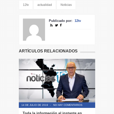
12tv
actualidad
Noticias
Publicado por:
12tv
ARTÍCULOS RELACIONADOS
14 DE JULIO DE 2019
-
NO HAY COMENTARIOS
14 DE JULIO
Toda la información al instante en
Periodis