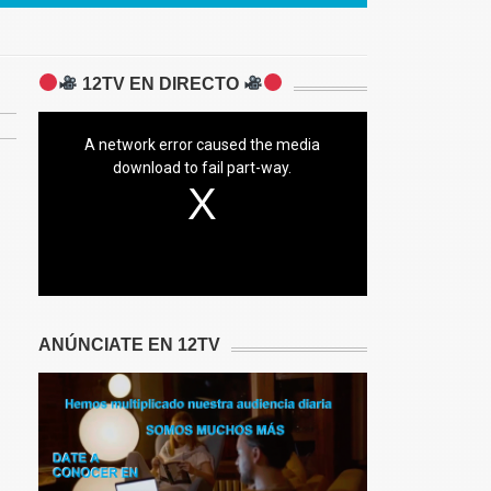
12TV EN DIRECTO
A network error caused the media
download to fail part-way.
ANÚNCIATE EN 12TV