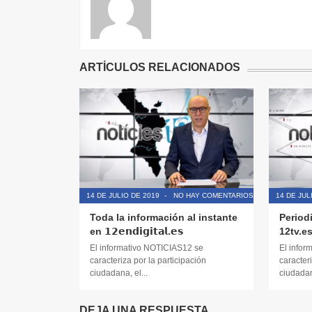
ARTÍCULOS RELACIONADOS
14 DE JULIO DE 2019
-
NO HAY COMENTARIOS
14 DE JUL
Toda la información al instante
Period
en 𝟭𝟮𝗲𝗻𝗱𝗶𝗴𝗶𝘁𝗮𝗹.𝗲𝘀
12tv.e
El informativo NOTICIAS12 se
El infor
caracteriza por la participación
caracteri
ciudadana, el...
ciudadana
DEJA UNA RESPUESTA