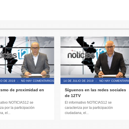
IO DE 2019
-
NO HAY COMENTARIOS
14 DE JULIO DE 2019
-
NO HAY COMENTARI
ismo de proximidad en
Síguenos en las redes sociales
s
de 12TV
mativo NOTICIAS12 se
El informativo NOTICIAS12 se
za por la participación
caracteriza por la participación
, el...
ciudadana, el...