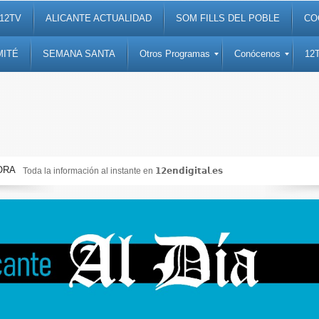
12TV
ALICANTE ACTUALIDAD
SOM FILLS DEL POBLE
CO
MITÉ
SEMANA SANTA
Otros Programas
Conócenos
12
ORA
da la información al instante en 𝟭𝟮𝗲𝗻𝗱𝗶𝗴𝗶𝘁𝗮𝗹.𝗲𝘀
Noti