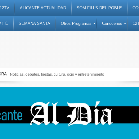
12TV
ALICANTE ACTUALIDAD
SOM FILLS DEL POBLE
CO
MITÉ
SEMANA SANTA
Otros Programas
Conócenos
12
ORA
Noticias, debates, fiestas, cultura, ocio y entretenimiento