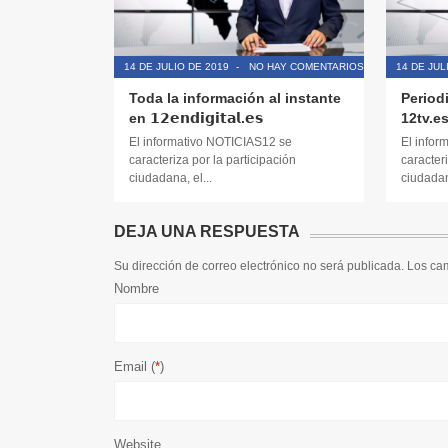
14 DE JULIO DE 2019
-
NO HAY COMENTARIOS
14 DE JUL
Toda la información al instante
Period
en 𝟭𝟮𝗲𝗻𝗱𝗶𝗴𝗶𝘁𝗮𝗹.𝗲𝘀
12tv.e
El informativo NOTICIAS12 se
El infor
caracteriza por la participación
caracteri
ciudadana, el...
ciudadana
DEJA UNA RESPUESTA
Su dirección de correo electrónico no será publicada. Los c
Nombre
Email (
*
)
Website