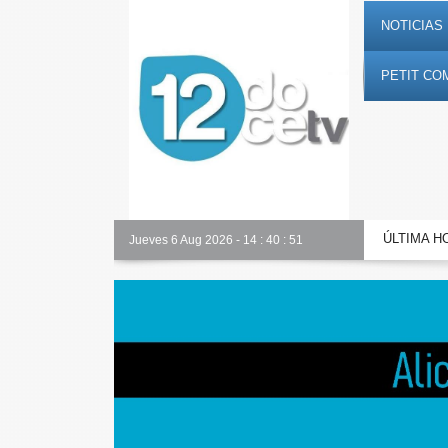
NOTICIAS 
PETIT CO
ÚLTIMA H
Toda la información al instante en 𝟭𝟮𝗲𝗻𝗱𝗶𝗴𝗶𝘁𝗮𝗹.𝗲𝘀
Jueves 6 Aug 2026
-
14
:
40
:
52