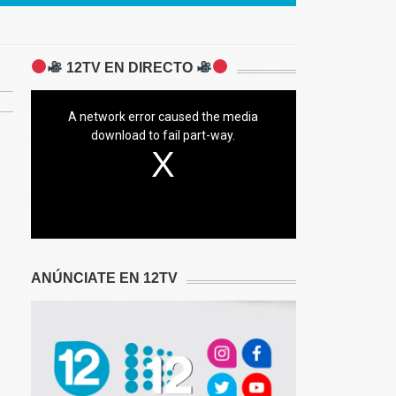
12TV EN DIRECTO
A network error caused the media
download to fail part-way.
ANÚNCIATE EN 12TV