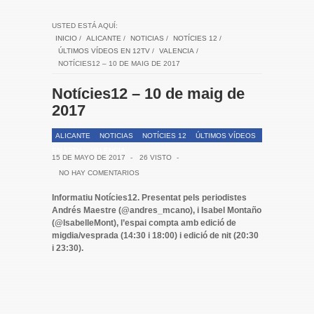
USTED ESTÁ AQUÍ:
INICIO
/
ALICANTE
/
NOTICIAS
/
NOTÍCIES 12
/
ÚLTIMOS VÍDEOS EN 12TV
/
VALENCIA
/
NOTÍCIES12 – 10 DE MAIG DE 2017
Notícies12 – 10 de maig de
2017
ALICANTE
NOTICIAS
NOTÍCIES 12
ÚLTIMOS VÍDEOS
EN 12TV
VALENCIA
15 DE MAYO DE 2017
-
26 VISTO
-
NO HAY COMENTARIOS
Informatiu Notícies12. Presentat pels periodistes
Andrés Maestre (@andres_mcano), i Isabel Montaño
(@IsabelleMont), l’espai compta amb edició de
migdia/vesprada (14:30 i 18:00) i edició de nit (20:30
i 23:30).