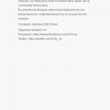
notícies i la implicació amb el foment dels valors de la
Comunitat Valenciana.
Es prioritza la llengua valenciana totalment en les
presentacions i majoritariament en la locució de les
notícies.
Contacte: noticias12@12tv.es
Síguenos también en:
Facebook: https://www.facebook.com/12tv.es
Twitter: https://twitter.com/12tv_es