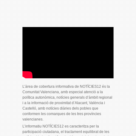
L’àrea de cobertura informativa de NOTÍCIES12 és la
Comunitat Valenciana, amb especial atenció a la
política autonòmica, notícies generals d’àmbit regional
i a la informació de proximitat d’Alacant, València i
Castelló, amb notícies diàries dels pobles que
conformen les comarques de les tres províncies
valencianes.
L’informatiu NOTÍCIES12 es caracteritza per la
participació ciutadana, el tractament equilibrat de les