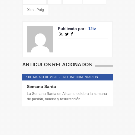
Ximo Puig
Publicado por:
12tv
ARTÍCULOS RELACIONADOS
7 DE MARZO DE 2020
-
NO HAY COMENTARIOS
Semana Santa
La Semana Santa en Alicante celebra la semana
de pasión, muerte y resurrección...
14 DE JULIO