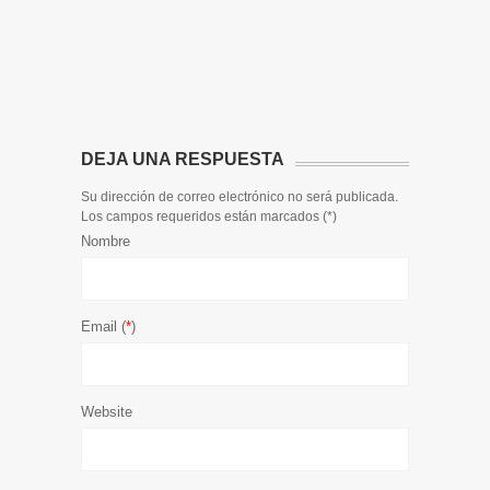
Toda la 
𝟭𝟮𝗲𝗻𝗱𝗶𝗴
El informa
participaci
DEJA UNA RESPUESTA
Su dirección de correo electrónico no será publicada.
Los campos requeridos están marcados (
*
)
Nombre
Email (
*
)
Website