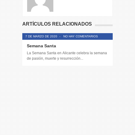
ARTÍCULOS RELACIONADOS
7 DE MARZO DE 2020
-
NO HAY COMENTARIOS
Semana Santa
La Semana Santa en Alicante celebra la semana
de pasión, muerte y resurrección...
14 DE JULIO
Toda la 
𝟭𝟮𝗲𝗻𝗱𝗶𝗴
El informa
participaci