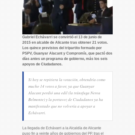
Gabriel Echávarri se convirtió el 13 de junio de
2015 en alcalde de Alicante tras obtener 21 votos.
Los quince previstos del tripartito formado por
PSPV, Guanyar Alacant y Compromís, que pactó dos
días antes un programa de gobierno, más los seis
apoyos de Ciudadanos.
Si hoy se repitiera la votación, obtendría como
mucho 14 votos a favor, ya que Guanyar
Alacant perdió una edil (la tránsfuga Nerea
Belmonte) y la portavoz de Ciudadanos ya ha
manifesstado que no volvería a apoyar a
Echávarri.
La llegada de Echávarri a la Alcaldía de Alicante
puso fin a veinte años de gobiernos del PP, tras el