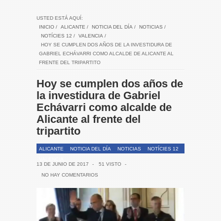
USTED ESTÁ AQUÍ:
INICIO
/
ALICANTE
/
NOTICIA DEL DÍA
/
NOTICIAS
/
NOTÍCIES 12
/
VALENCIA
/
HOY SE CUMPLEN DOS AÑOS DE LA INVESTIDURA DE
GABRIEL ECHÁVARRI COMO ALCALDE DE ALICANTE AL
FRENTE DEL TRIPARTITO
Hoy se cumplen dos años de
la investidura de Gabriel
Echávarri como alcalde de
Alicante al frente del
tripartito
ALICANTE
NOTICIA DEL DÍA
NOTICIAS
NOTÍCIES 12
VALENCIA
13 DE JUNIO DE 2017
-
51 VISTO
-
NO HAY COMENTARIOS