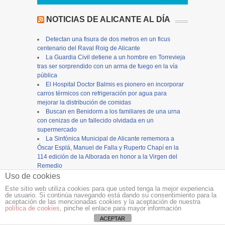
NOTICIAS DE ALICANTE AL DÍA
Detectan una fisura de dos metros en un ficus
centenario del Raval Roig de Alicante
La Guardia Civil detiene a un hombre en Torrevieja
tras ser sorprendido con un arma de fuego en la vía
pública
El Hospital Doctor Balmis es pionero en incorporar
carros térmicos con refrigeración por agua para
mejorar la distribución de comidas
Buscan en Benidorm a los familiares de una urna
con cenizas de un fallecido olvidada en un
supermercado
La Sinfónica Municipal de Alicante rememora a
Óscar Esplá, Manuel de Falla y Ruperto Chapí en la
114 edición de la Alborada en honor a la Virgen del
Remedio
Un vehículo arde en plena vía urbana de Novelda
Uso de cookies
sin causar heridos
Este sitio web utiliza cookies para que usted tenga la mejor experiencia
27 nuevos postes de madera completan la
de usuario. Si continúa navegando está dando su consentimiento para la
aceptación de las mencionadas cookies y la aceptación de nuestra
renovación de la señalética en la Sierra de Santa Pola
política de cookies
, pinche el enlace para mayor información
Desarticulado un grupo criminal itinerante dedicado
ACEPTAR
a robos en viviendas que marcaban mediante la