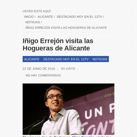
USTED ESTÁ AQUÍ:
INICIO
/
ALICANTE
/
DESTACADO HOY EN EL 12TV
/
NOTICIAS
/
IÑIGO ERREJÓN VISITA LAS HOGUERAS DE ALICANTE
Iñigo Errejón visita las
Hogueras de Alicante
ALICANTE
DESTACADO HOY EN EL 12TV
NOTICIAS
22 DE JUNIO DE 2016
-
93 VISTO
-
NO HAY COMENTARIOS