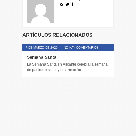
ARTÍCULOS RELACIONADOS
7 DE MARZO DE 2020
-
NO HAY COMENTARIOS
Semana Santa
La Semana Santa en Alicante celebra la semana
de pasión, muerte y resurrección...
14 DE JULIO
Toda la 
𝟭𝟮𝗲𝗻𝗱𝗶𝗴
El informa
participaci