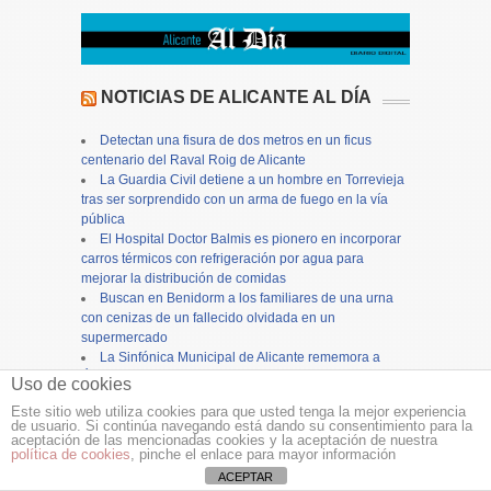
NOTICIAS DE ALICANTE AL DÍA
Detectan una fisura de dos metros en un ficus
centenario del Raval Roig de Alicante
La Guardia Civil detiene a un hombre en Torrevieja
tras ser sorprendido con un arma de fuego en la vía
pública
El Hospital Doctor Balmis es pionero en incorporar
carros térmicos con refrigeración por agua para
mejorar la distribución de comidas
Buscan en Benidorm a los familiares de una urna
con cenizas de un fallecido olvidada en un
supermercado
La Sinfónica Municipal de Alicante rememora a
Óscar Esplá, Manuel de Falla y Ruperto Chapí en la
Uso de cookies
114 edición de la Alborada en honor a la Virgen del
Este sitio web utiliza cookies para que usted tenga la mejor experiencia
Remedio
de usuario. Si continúa navegando está dando su consentimiento para la
Un vehículo arde en plena vía urbana de Novelda
aceptación de las mencionadas cookies y la aceptación de nuestra
política de cookies
, pinche el enlace para mayor información
sin causar heridos
27 nuevos postes de madera completan la
ACEPTAR