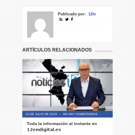
Publicado por:
12tv
ARTÍCULOS RELACIONADOS
14 DE JULIO DE 2019
-
NO HAY COMENTARIOS
14 DE JULIO
Toda la información al instante en
Periodis
𝟭𝟮𝗲𝗻𝗱𝗶𝗴𝗶𝘁𝗮𝗹.𝗲𝘀
El informa