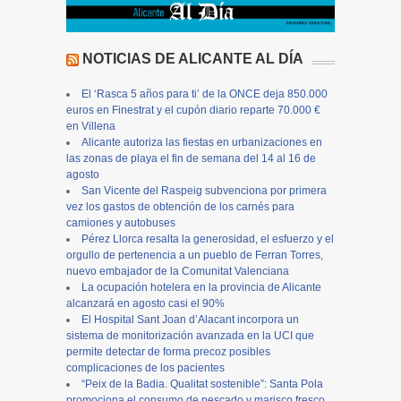
NOTICIAS DE ALICANTE AL DÍA
El ‘Rasca 5 años para ti’ de la ONCE deja 850.000
euros en Finestrat y el cupón diario reparte 70.000 €
en Villena
Alicante autoriza las fiestas en urbanizaciones en
las zonas de playa el fin de semana del 14 al 16 de
agosto
San Vicente del Raspeig subvenciona por primera
vez los gastos de obtención de los carnés para
camiones y autobuses
Pérez Llorca resalta la generosidad, el esfuerzo y el
orgullo de pertenencia a un pueblo de Ferran Torres,
nuevo embajador de la Comunitat Valenciana
La ocupación hotelera en la provincia de Alicante
alcanzará en agosto casi el 90%
El Hospital Sant Joan d’Alacant incorpora un
sistema de monitorización avanzada en la UCI que
permite detectar de forma precoz posibles
complicaciones de los pacientes
“Peix de la Badia. Qualitat sostenible”: Santa Pola
promociona el consumo de pescado y marisco fresco