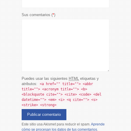
Sus comentarios (
*
)
Puedes usar las siguientes
HTML
etiquetas y
atributos:
<a href="" title=""> <abbr
title=""> <acronym title=""> <b>
<blockquote cite=""> <cite> <code> <del
datetime=""> <em> <i> <q cite=""> <s>
<strike> <strong>
Este sitio usa Akismet para reducir el spam.
Aprende
cómo se procesan los datos de tus comentarios
.