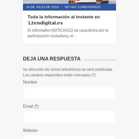
14 DE JULIO DE 2019
-
NO HAY COMENTARIOS
14 DE JULIO
Toda la información al instante en
Periodis
𝟭𝟮𝗲𝗻𝗱𝗶𝗴𝗶𝘁𝗮𝗹.𝗲𝘀
El informa
participaci
El informativo NOTICIAS12 se caracteriza por la
participación ciudadana, el...
DEJA UNA RESPUESTA
Su dirección de correo electrónico no será publicada.
Los campos requeridos están marcados (
*
)
Nombre
Email (
*
)
Website