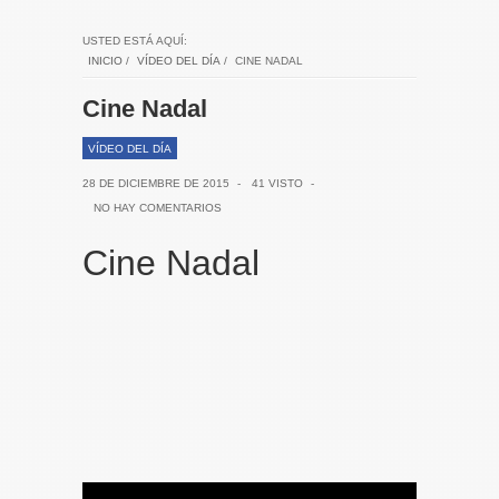
USTED ESTÁ AQUÍ:
INICIO
/
VÍDEO DEL DÍA
/
CINE NADAL
Cine Nadal
VÍDEO DEL DÍA
28 DE DICIEMBRE DE 2015
-
41 VISTO
-
NO HAY COMENTARIOS
Cine Nadal