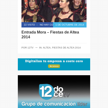
22 VISTO
-
NO HAY COMENTARIOS
1 DE OCTUBRE DE 2014
Entrada Mora – Fiestas de Altea
2014
─
POR
12TV
IN:
ALTEA
,
FIESTAS DE ALTEA 2014