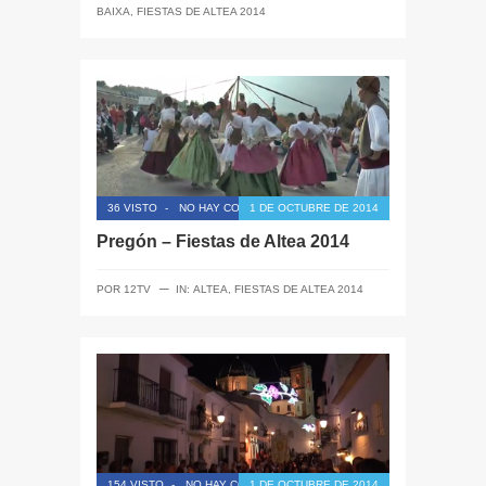
BAIXA
,
FIESTAS DE ALTEA 2014
36 VISTO
-
NO HAY COMENTARIOS
1 DE OCTUBRE DE 2014
Pregón – Fiestas de Altea 2014
─
POR
12TV
IN:
ALTEA
,
FIESTAS DE ALTEA 2014
154 VISTO
-
NO HAY COMENTARIOS
1 DE OCTUBRE DE 2014