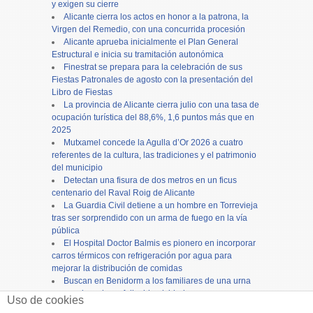
y exigen su cierre
Alicante cierra los actos en honor a la patrona, la
Virgen del Remedio, con una concurrida procesión
Alicante aprueba inicialmente el Plan General
Estructural e inicia su tramitación autonómica
Finestrat se prepara para la celebración de sus
Fiestas Patronales de agosto con la presentación del
Libro de Fiestas
La provincia de Alicante cierra julio con una tasa de
ocupación turística del 88,6%, 1,6 puntos más que en
2025
Mutxamel concede la Agulla d’Or 2026 a cuatro
referentes de la cultura, las tradiciones y el patrimonio
del municipio
Detectan una fisura de dos metros en un ficus
centenario del Raval Roig de Alicante
La Guardia Civil detiene a un hombre en Torrevieja
tras ser sorprendido con un arma de fuego en la vía
pública
El Hospital Doctor Balmis es pionero en incorporar
carros térmicos con refrigeración por agua para
mejorar la distribución de comidas
Buscan en Benidorm a los familiares de una urna
con cenizas de un fallecido olvidada en un
Uso de cookies
supermercado