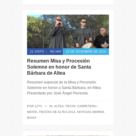
21 VISTO
-
NO HAY COMENTARIOS
23 DE DICIEMBRE DE 2014
Resumen Misa y Procesión
Solemne en honor de Santa
Bárbara de Altea
Resumen especial de la Misa y Procesión
Solemne en honor a Santa Bárbara, en Altea.
Presentado por José Ángel Ponsoda.
─
POR
12TV
IN:
ALTEA
,
FESTA! CARRETERA I
MANTA
,
FIESTAS DE ALTEA 2014
,
NOTICIAS MARINA
BAIXA