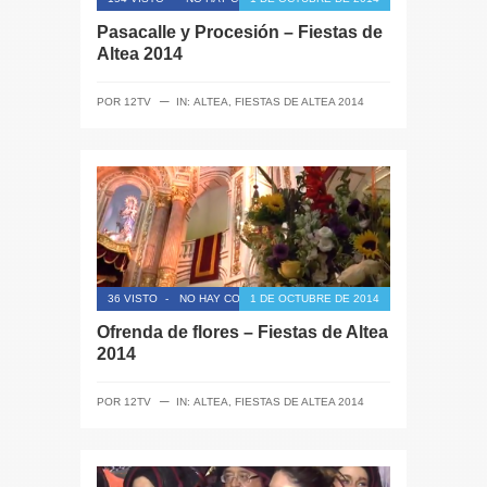
Pasacalle y Procesión – Fiestas de
Altea 2014
─
POR
12TV
IN:
ALTEA
,
FIESTAS DE ALTEA 2014
36 VISTO
-
NO HAY COMENTARIOS
1 DE OCTUBRE DE 2014
Ofrenda de flores – Fiestas de Altea
2014
─
POR
12TV
IN:
ALTEA
,
FIESTAS DE ALTEA 2014