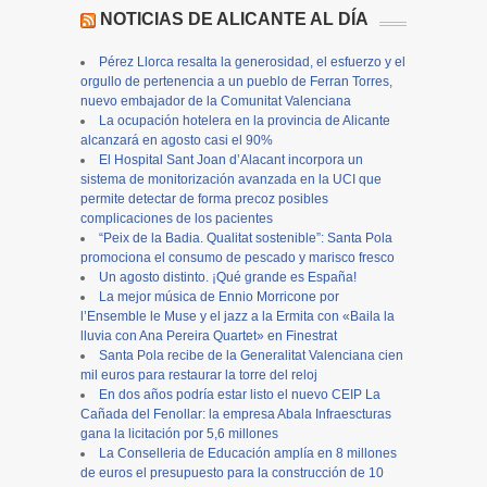
NOTICIAS DE ALICANTE AL DÍA
Pérez Llorca resalta la generosidad, el esfuerzo y el
orgullo de pertenencia a un pueblo de Ferran Torres,
nuevo embajador de la Comunitat Valenciana
La ocupación hotelera en la provincia de Alicante
alcanzará en agosto casi el 90%
El Hospital Sant Joan d’Alacant incorpora un
sistema de monitorización avanzada en la UCI que
permite detectar de forma precoz posibles
complicaciones de los pacientes
“Peix de la Badia. Qualitat sostenible”: Santa Pola
promociona el consumo de pescado y marisco fresco
Un agosto distinto. ¡Qué grande es España!
La mejor música de Ennio Morricone por
l’Ensemble le Muse y el jazz a la Ermita con «Baila la
lluvia con Ana Pereira Quartet» en Finestrat
Santa Pola recibe de la Generalitat Valenciana cien
mil euros para restaurar la torre del reloj
En dos años podría estar listo el nuevo CEIP La
Cañada del Fenollar: la empresa Abala Infraescturas
gana la licitación por 5,6 millones
La Conselleria de Educación amplía en 8 millones
de euros el presupuesto para la construcción de 10