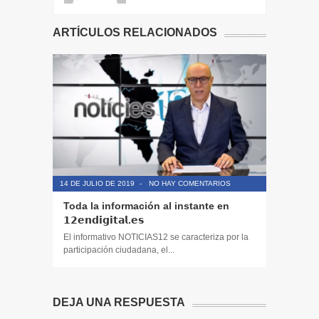
ARTÍCULOS RELACIONADOS
14 DE JULIO DE 2019
-
NO HAY COMENTARIOS
14 DE JULIO
Toda la información al instante en
Periodis
𝟭𝟮𝗲𝗻𝗱𝗶𝗴𝗶𝘁𝗮𝗹.𝗲𝘀
El informa
participaci
El informativo NOTICIAS12 se caracteriza por la
participación ciudadana, el...
DEJA UNA RESPUESTA