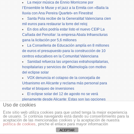
La mejor música de Ennio Morricone por
l’Ensemble le Muse y el jazz a la Ermita con «Baila la
lluvia con Ana Pereira Quartet» en Finestrat
Santa Pola recibe de la Generalitat Valenciana cien
mil euros para restaurar la torre del reloj
En dos años podría estar listo el nuevo CEIP La
Cañada del Fenollar: la empresa Abala Infraescturas
gana la licitación por 5,6 millones
La Conselleria de Educación amplía en 8 millones
de euros el presupuesto para la construcción de 10
centros educativos en la Comunitat Valenciana
Sanidad refuerza las urgencias extrahospitalarias,
hospitalarias y servicios de Oftalmología con motivo
del eclipse solar
VOX denuncia el colapso de la concejalía de
Urbanismo en Alicante y reclama más personal para
evitar el bloqueo de inversiones
El eclipse solar del 12 de agosto no se verá
plenamente desde Alicante: Estas son las opciones
Uso de cookies
más cercanas para vivir con intensidad este fenómeno
astronómico
Este sitio web utiliza cookies para que usted tenga la mejor experiencia
Grupo Magma entrega en cuatro días el proyecto
de usuario. Si continúa navegando está dando su consentimiento para la
aceptación de las mencionadas cookies y la aceptación de nuestra
del semáforo que el Ayuntamiento le pidió al día
política de cookies
, pinche el enlace para mayor información
siguiente de precintar Tambora
ACEPTAR
PSOE, Compromís, Per El Campello y Esquerra