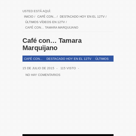
USTED ESTÁ AQUÍ:
INICIO
/
CAFÉ CON...
/
DESTACADO HOY EN EL 12TV
/
ÚLTIMOS VÍDEOS EN 12TV
/
CAFÉ CON… TAMARA MARQUIJANO
Café con… Tamara
Marquijano
CAFÉ CON...
DESTACADO HOY EN EL 12TV
ÚLTIMOS
VÍDEOS EN 12TV
15 DE JULIO DE 2015
-
115 VISTO
-
NO HAY COMENTARIOS