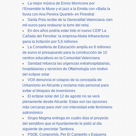
La mejor música de Ennio Morricone por
l’Ensemble le Muse y el jazz a la Ermita con «Baila la
lluvia con Ana Pereira Quartet» en Finestrat
Santa Pola recibe de la Generalitat Valenciana cien
mil euros para restaurar la torre del reloj
En dos años podría estar listo el nuevo CEIP La
Cañada del Fenollar: la empresa Abala Infraescturas
gana la licitación por 5,6 millones
La Conselleria de Educación amplía en 8 millones
de euros el presupuesto para la construcción de 10
centros educativos en la Comunitat Valenciana
Sanidad refuerza las urgencias extrahospitalarias,
hospitalarias y servicios de Oftalmología con motivo
del eclipse solar
VOX denuncia el colapso de la concejalía de
Urbanismo en Alicante y reclama más personal para
evitar el bloqueo de inversiones
El eclipse solar del 12 de agosto no se verá
plenamente desde Alicante: Estas son las opciones
más cercanas para vivir con intensidad este fenómeno
astronómico
Grupo Magma entrega en cuatro días el proyecto
del semáforo que el Ayuntamiento le pidió al día
siguiente de precintar Tambora
PSOE, Compromís, Per El Campello y Esquerra